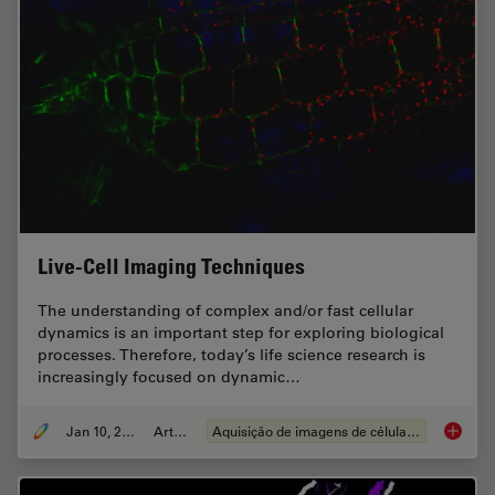
Live-Cell Imaging Techniques
The understanding of complex and/or fast cellular
dynamics is an important step for exploring biological
processes. Therefore, today’s life science research is
increasingly focused on dynamic…
Jan 10, 2022
Article
Aquisição de imagens de células vivas
Live-Ce