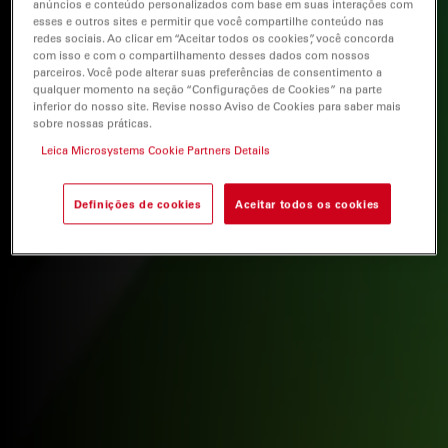
anúncios e conteúdo personalizados com base em suas interações com
esses e outros sites e permitir que você compartilhe conteúdo nas
redes sociais. Ao clicar em “Aceitar todos os cookies”, você concorda
com isso e com o compartilhamento desses dados com nossos
parceiros. Você pode alterar suas preferências de consentimento a
qualquer momento na seção “Configurações de Cookies” na parte
inferior do nosso site. Revise nosso Aviso de Cookies para saber mais
sobre nossas práticas.
Leica Microsystems Cookie Partners Details
Definições de cookies
Aceitar todos os cookies