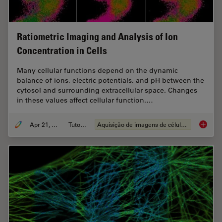
Ratiometric Imaging and Analysis of Ion
Concentration in Cells
Many cellular functions depend on the dynamic
balance of ions, electric potentials, and pH between the
cytosol and surrounding extracellular space. Changes
in these values affect cellular function.…
Apr 21, 2026
Tutorial
Aquisição de imagens de células vivas
Ratiomet