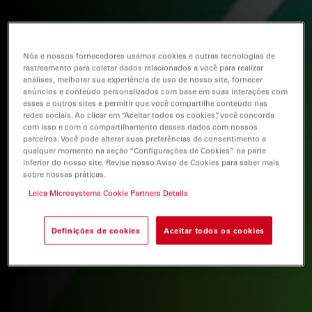
Nós e nossos fornecedores usamos cookies e outras tecnologias de
rastreamento para coletar dados relacionados a você para realizar
análises, melhorar sua experiência de uso de nosso site, fornecer
anúncios e conteúdo personalizados com base em suas interações com
esses e outros sites e permitir que você compartilhe conteúdo nas
redes sociais. Ao clicar em “Aceitar todos os cookies”, você concorda
com isso e com o compartilhamento desses dados com nossos
parceiros. Você pode alterar suas preferências de consentimento a
qualquer momento na seção “Configurações de Cookies” na parte
inferior do nosso site. Revise nosso Aviso de Cookies para saber mais
sobre nossas práticas.
Leica Microsystems Cookie Partners Details
Definições de cookies
Aceitar todos os cookies