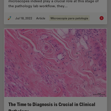
microscopes indeed play a crucial role at this stage of
the pathology lab workflow, they…
Jul 18, 2022
Article
Microscopia para patologia
H&E Sta
The Time to Diagnosis is Crucial in Clinical