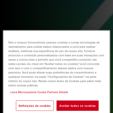
Nós e nossos fornecedores usamos cookies e outras tecnologias de
rastreamento para coletar dados relacionados a você para realizar
análises, melhorar sua experiência de uso de nosso site, fornecer
anúncios e conteúdo personalizados com base em suas interações com
esses e outros sites e permitir que você compartilhe conteúdo nas
redes sociais. Ao clicar em “Aceitar todos os cookies”, você concorda
com isso e com o compartilhamento desses dados com nossos
parceiros. Você pode alterar suas preferências de consentimento a
qualquer momento na seção “Configurações de Cookies” na parte
inferior do nosso site. Revise nosso Aviso de Cookies para saber mais
sobre nossas práticas.
Leica Microsystems Cookie Partners Details
Definições de cookies
Aceitar todos os cookies