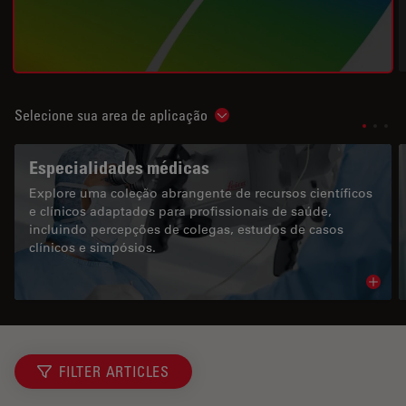
Selecione sua area de aplicação
Show subnavigation
Especialidades médicas
Explore uma coleção abrangente de recursos científicos
e clínicos adaptados para profissionais de saúde,
incluindo percepções de colegas, estudos de casos
clínicos e simpósios.
Read 
FILTER ARTICLES