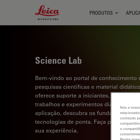
Leica Microsystems Logo
PRODUTOS
APLIC
Science Lab
Bem-vindo ao portal de conhecimento d
pesquisas científicas e material didáti
oferece suporte a iniciantes, profission
trabalhos e experimentos diários. Explor
Nós e nosso
aplicação, descubra os fundamentos d
relacionados
conteúdo pe
tecnologias de ponta. Faça parte da c
compartilhe
o compartil
sua experiência.
consentimen
Revise noss