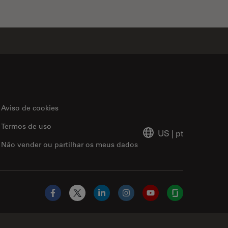
Aviso de cookies
Termos de uso
US
|
pt
Não vender ou partilhar os meus dados
Facebook
X
LinkedIn
Instagram
YouTube
Glassdoor