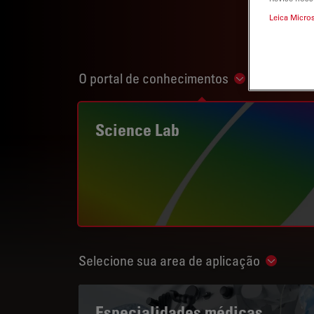
Leica Micro
O portal de conhecimentos
Show subnavi
Science Lab
Selecione sua area de aplicação
Show su
Especialidades médicas