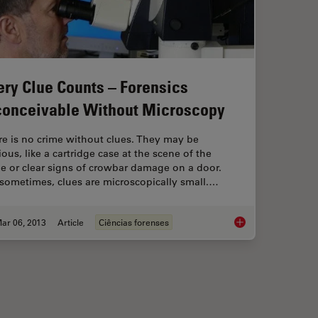
ery Clue Counts – Forensics
conceivable Without Microscopy
e is no crime without clues. They may be
ous, like a cartridge case at the scene of the
e or clear signs of crowbar damage on a door.
sometimes, clues are microscopically small.…
ar 06, 2013
Article
Ciências forenses
rison Microscopy
Every Clue Counts – 