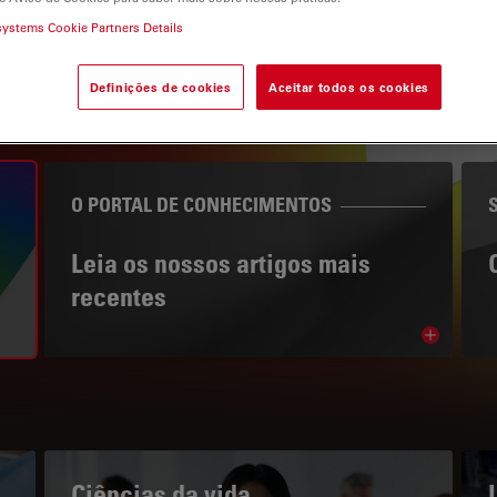
systems Cookie Partners Details
Definições de cookies
Aceitar todos os cookies
gation
O PORTAL DE CONHECIMENTOS
Leia os nossos artigos mais
recentes
Read arti
bnavigation
Ciências da vida