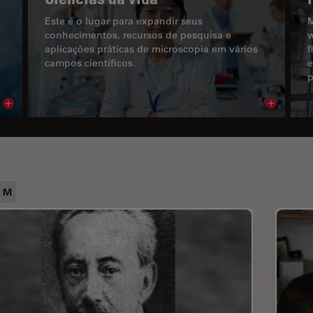
Este é o lugar para expandir seus
M
conhecimentos, recursos de pesquisa e
w
aplicações práticas de microscopia em vários
f
campos científicos.
e
p
Read article
Read arti
 M