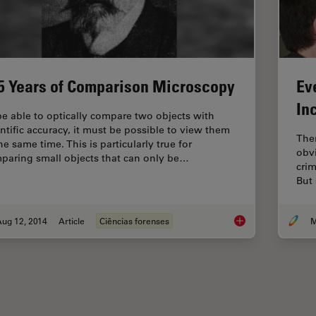
Ev
5 Years of Comparison Microscopy
In
be able to optically compare two objects with
entific accuracy, it must be possible to view them
Ther
he same time. This is particularly true for
obvi
paring small objects that can only be…
crim
But 
Aug 12, 2014
Article
Ciências forenses
M
125 Years of Compa