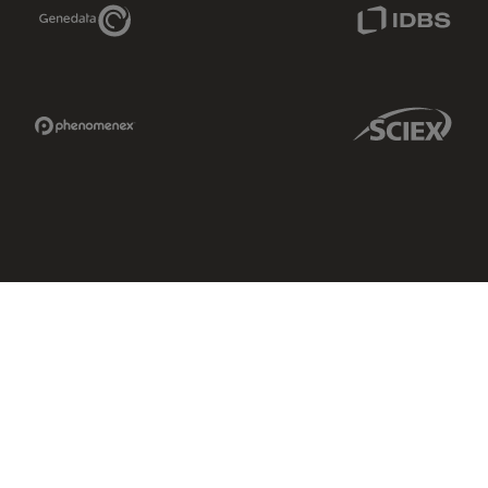
Genedata Link
IDBS Link
Phenomenex Link
Sciex Link