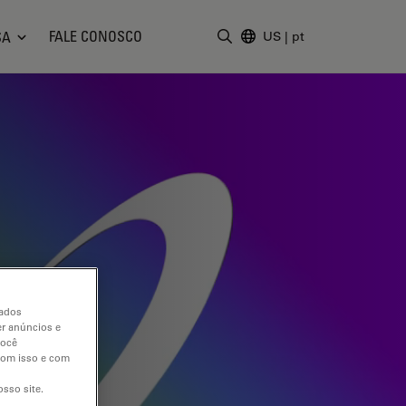
FALE CONOSCO
SA
US
|
pt
Insira o termo da pesquisa
dados
er anúncios e
você
 com isso e com
sso site.