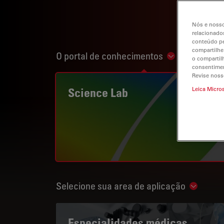
Nós e nosso
relacionados
conteúdo pe
compartilhe
O portal de conhecimentos
Show subnavi
o compartil
consentimen
Revise noss
Science Lab
Leica Micro
Selecione sua area de aplicação
Show su
Especialidades médicas