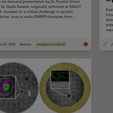
s on-demand presentation by Dr. Fyodor Urnov
 Dr. Sadik Kassim, originally delivered at ASGCT
Exp
5, focused on a critical challenge in genetic
focu
icine: how to scale CRISPR therapies from…
stru
pre
sep
ul 31, 2025
Webinar
Inteligência Artificial
Development and Der