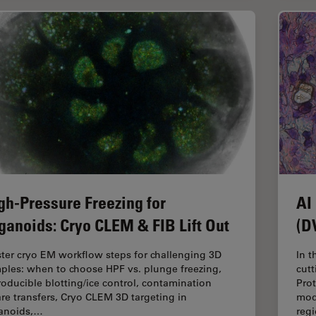
gh-Pressure Freezing for
AI
ganoids: Cryo CLEM & FIB Lift Out
(D
ter cryo EM workflow steps for challenging 3D
In t
ples: when to choose HPF vs. plunge freezing,
cut
roducible blotting/ice control, contamination
Pro
re transfers, Cryo CLEM 3D targeting in
mod
anoids,…
reg