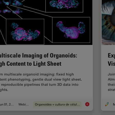
ltiscale Imaging of Organoids:
Ex
gh Content to Light Sheet
Vi
rn multiscale organoid imaging: fixed high
Joi
tent phenotyping, gentle dual view light sheet,
Alm
 reproducible pipelines that turn 3D data into
thei
ghts.
stra
Jun 01, 2026
Webinar
Organoides + cultura de células 3D
M
Multiscale Imaging o