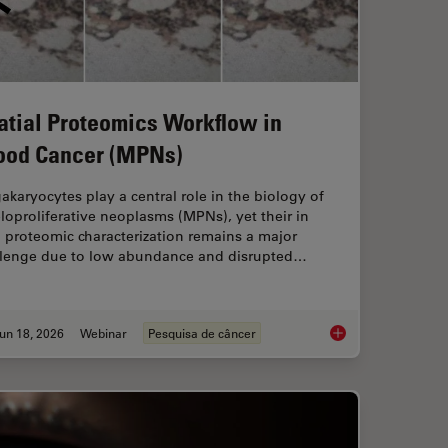
atial Proteomics Workflow in
ood Cancer (MPNs)
karyocytes play a central role in the biology of
oproliferative neoplasms (MPNs), yet their in
 proteomic characterization remains a major
llenge due to low abundance and disrupted…
un 18, 2026
Webinar
Pesquisa de câncer
aration: From Waffle Method to Serial Lift-Out
Spatial Proteomics 