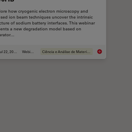
lore how cryogenic electron microscopy and
sed ion beam techniques uncover the intrinsic
cture of sodium battery interfaces. This webinar
sents a new degradation model based on
arator…
Jul 22, 2025
Webinar
Ciência e Análise de Materiais
isking of CRISPR Therapies for Rare Diseases
Revealing Sodium Ba