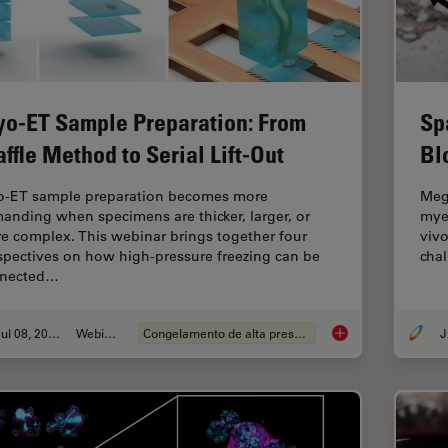
yo-ET Sample Preparation: From
Sp
ffle Method to Serial Lift-Out
Bl
o-ET sample preparation becomes more
Mega
anding when specimens are thicker, larger, or
myel
e complex. This webinar brings together four
vivo
spectives on how high-pressure freezing can be
cha
nected…
Jul 08, 2026
Webinar
Congelamento de alta pressão
J
Cryo-ET Sample Prep