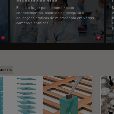
Este é o lugar para expandir seus
M
conhecimentos, recursos de pesquisa e
w
aplicações práticas de microscopia em vários
f
campos científicos.
e
p
Read article
Read arti
binars