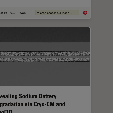
Oct 16, 2025
Webinar
Microdissecção a laser (LMD)
ing for Organoids: Cryo CLEM & FIB Lift Out
AI meets Deep Visua
vealing Sodium Battery
gradation via Cryo-EM and
yoFIB