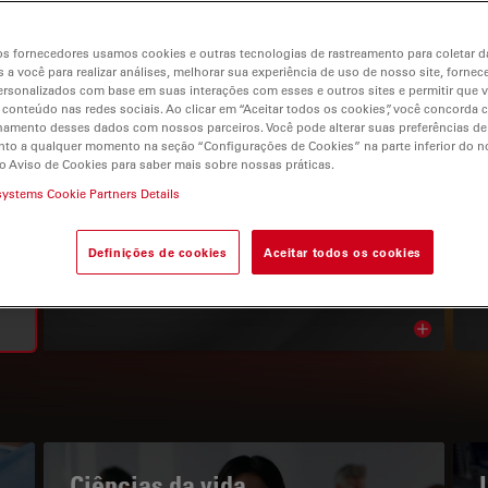
s fornecedores usamos cookies e outras tecnologias de rastreamento para coletar 
 a você para realizar análises, melhorar sua experiência de uso de nosso site, fornec
rsonalizados com base em suas interações com esses e outros sites e permitir que 
 conteúdo nas redes sociais. Ao clicar em “Aceitar todos os cookies”, você concorda
gation
hamento desses dados com nossos parceiros. Você pode alterar suas preferências de
to a qualquer momento na seção “Configurações de Cookies” na parte inferior do no
o Aviso de Cookies para saber mais sobre nossas práticas.
systems Cookie Partners Details
O PORTAL DE CONHECIMENTOS
Leia os nossos artigos mais
Definições de cookies
Aceitar todos os cookies
recentes
Read arti
bnavigation
Ciências da vida