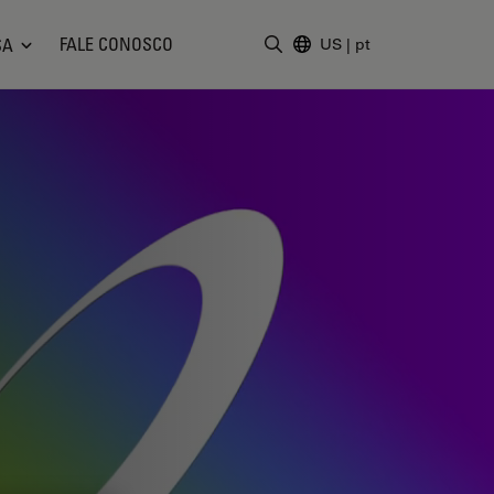
FALE CONOSCO
SA
US
|
pt
Insira o termo da pesquisa