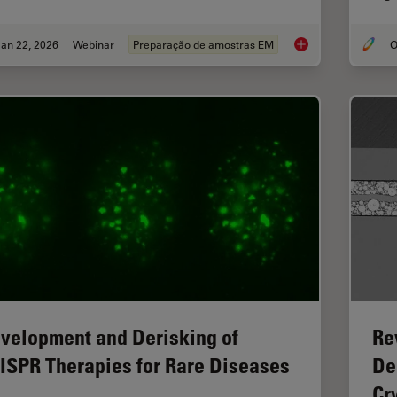
an 22, 2026
Webinar
Preparação de amostras EM
High-Pressure Freez
velopment and Derisking of
Re
ISPR Therapies for Rare Diseases
De
Cr