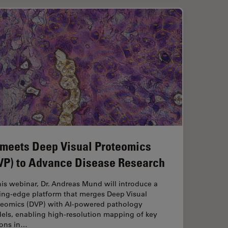
 meets Deep Visual Proteomics
VP) to Advance Disease Research
his webinar, Dr. Andreas Mund will introduce a
ting-edge platform that merges Deep Visual
teomics (DVP) with AI-powered pathology
els, enabling high-resolution mapping of key
ions in…