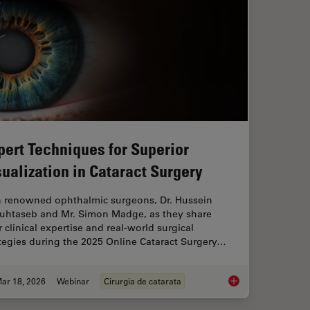
pert Techniques for Superior
sualization in Cataract Surgery
n renowned ophthalmic surgeons, Dr. Hussein
uhtaseb and Mr. Simon Madge, as they share
r clinical expertise and real-world surgical
tegies during the 2025 Online Cataract Surgery…
ar 18, 2026
Webinar
Cirurgia de catarata
f Organoids: High Content to Light Sheet
Expert Techniques fo