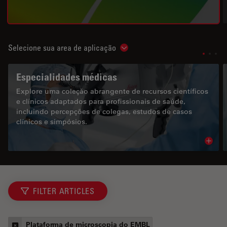
Selecione sua area de aplicação
Show subnavigation
Especialidades médicas
Explore uma coleção abrangente de recursos científicos
e clínicos adaptados para profissionais de saúde,
incluindo percepções de colegas, estudos de casos
clínicos e simpósios.
Read 
FILTER ARTICLES
Plataforma de microscopia do EMBL