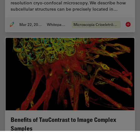
resolution cryo-confocal microscopy. We describe how
subcellular structures can be precisely located in…
Mar 22, 2022
Whitepaper
Microscopia Crioeletrônica
How to T
Benefits of TauContrast to Image Complex
Samples