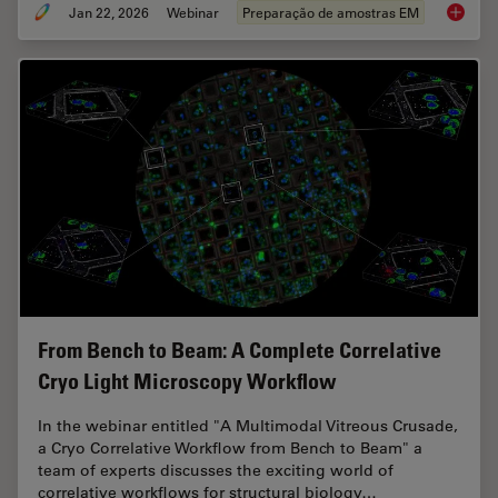
Jan 22, 2026
Webinar
Preparação de amostras EM
High-Pr
From Bench to Beam: A Complete Correlative
Cryo Light Microscopy Workflow
In the webinar entitled "A Multimodal Vitreous Crusade,
a Cryo Correlative Workflow from Bench to Beam" a
team of experts discusses the exciting world of
correlative workflows for structural biology…