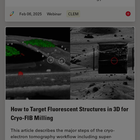
Feb 06, 2025
Webinar
CLEM
From Be
How to Target Fluorescent Structures in 3D for
Cryo-FIB Milling
This article describes the major steps of the cryo-
electron tomography workflow including super-