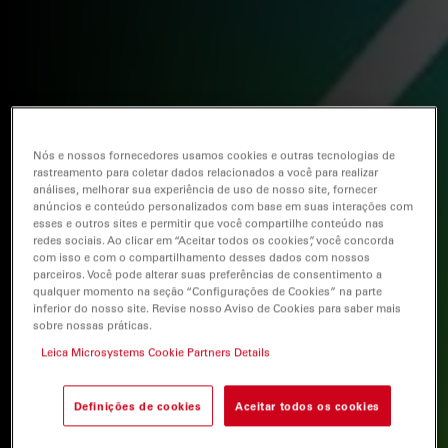
Nós e nossos fornecedores usamos cookies e outras tecnologias de
rastreamento para coletar dados relacionados a você para realizar
análises, melhorar sua experiência de uso de nosso site, fornecer
anúncios e conteúdo personalizados com base em suas interações com
esses e outros sites e permitir que você compartilhe conteúdo nas
redes sociais. Ao clicar em “Aceitar todos os cookies”, você concorda
com isso e com o compartilhamento desses dados com nossos
parceiros. Você pode alterar suas preferências de consentimento a
qualquer momento na seção “Configurações de Cookies” na parte
inferior do nosso site. Revise nosso Aviso de Cookies para saber mais
sobre nossas práticas.
Leica Microsystems Cookie Partners Details
Definições de cookies
Aceitar todos os cookies