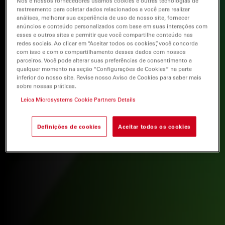
Nós e nossos fornecedores usamos cookies e outras tecnologias de
rastreamento para coletar dados relacionados a você para realizar
análises, melhorar sua experiência de uso de nosso site, fornecer
anúncios e conteúdo personalizados com base em suas interações com
esses e outros sites e permitir que você compartilhe conteúdo nas
redes sociais. Ao clicar em “Aceitar todos os cookies”, você concorda
com isso e com o compartilhamento desses dados com nossos
parceiros. Você pode alterar suas preferências de consentimento a
qualquer momento na seção “Configurações de Cookies” na parte
inferior do nosso site. Revise nosso Aviso de Cookies para saber mais
sobre nossas práticas.
Leica Microsystems Cookie Partners Details
Definições de cookies
Aceitar todos os cookies