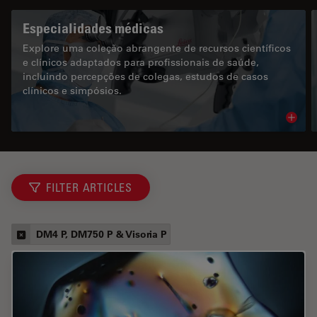
Especialidades médicas
Explore uma coleção abrangente de recursos científicos
e clínicos adaptados para profissionais de saúde,
incluindo percepções de colegas, estudos de casos
clínicos e simpósios.
Read 
FILTER ARTICLES
DM4 P, DM750 P & Visoria P