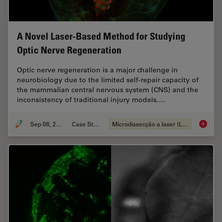
A Novel Laser-Based Method for Studying
Optic Nerve Regeneration
Optic nerve regeneration is a major challenge in
neurobiology due to the limited self-repair capacity of
the mammalian central nervous system (CNS) and the
inconsistency of traditional injury models.…
Sep 08, 2025
Case Study
Microdissecção a laser (LMD)
A Novel