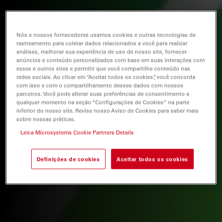
Nós e nossos fornecedores usamos cookies e outras tecnologias de
rastreamento para coletar dados relacionados a você para realizar
análises, melhorar sua experiência de uso de nosso site, fornecer
anúncios e conteúdo personalizados com base em suas interações com
esses e outros sites e permitir que você compartilhe conteúdo nas
redes sociais. Ao clicar em “Aceitar todos os cookies”, você concorda
com isso e com o compartilhamento desses dados com nossos
parceiros. Você pode alterar suas preferências de consentimento a
qualquer momento na seção “Configurações de Cookies” na parte
inferior do nosso site. Revise nosso Aviso de Cookies para saber mais
sobre nossas práticas.
Leica Microsystems Cookie Partners Details
Definições de cookies
Aceitar todos os cookies