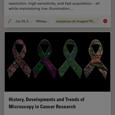
resolution, high-sensitivity, and fast acquisition – all
while maintaining low illumination…
Jun 25, 2026
Whitepaper
acquisicao de imagem THUNDER
Fast, H
History, Developments and Trends of
Microscopy in Cancer Research