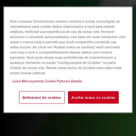
Nós e nossos fornecedores usamos cookies e outras tecnologias de
rastreamento para coletar dados relacionados a você para realizar
análises, melhorar sua experiência de uso de nosso site, fornecer
anúncios e conteúdo personalizados com base em suas interações com
esses e outros sites e permitir que você compartilhe conteúdo nas
redes sociais. Ao clicar em “Aceitar todos os cookies”, você concorda
com isso e com o compartilhamento desses dados com nossos
parceiros. Você pode alterar suas preferências de consentimento a
qualquer momento na seção “Configurações de Cookies” na parte
inferior do nosso site. Revise nosso Aviso de Cookies para saber mais
sobre nossas práticas.
Leica Microsystems Cookie Partners Details
Definições de cookies
Aceitar todos os cookies