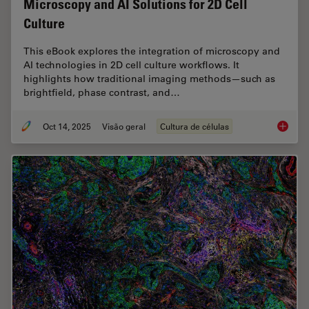
Microscopy and AI Solutions for 2D Cell
Culture
This eBook explores the integration of microscopy and
AI technologies in 2D cell culture workflows. It
highlights how traditional imaging methods—such as
brightfield, phase contrast, and…
Oct 14, 2025
Visão geral
Cultura de células
Microsco