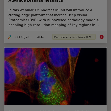
Advance Disease Research
In this webinar, Dr. Andreas Mund will introduce a
cutting-edge platform that merges Deep Visual
Proteomics (DVP) with AI-powered pathology models,
enabling high-resolution mapping of key regions in…
Oct 16, 2025
Webinar
Microdissecção a laser (LMD)
AI meet