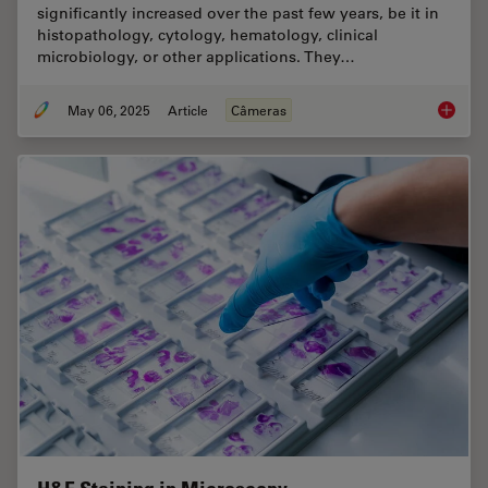
significantly increased over the past few years, be it in
histopathology, cytology, hematology, clinical
microbiology, or other applications. They…
May 06, 2025
Article
Câmeras
Clinica