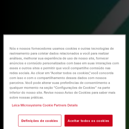
Nós e nossos fornecedores usamos cookies e outras tecnologias de
rastreamento para coletar dados relacionados a você para realizar
análises, melhorar sua experiência de uso de nosso site, fornecer
anúncios e conteúdo personalizados com base em suas interações com
esses e outros sites e permitir que você compartilhe conteúdo nas
redes sociais. Ao clicar em “Aceitar todos os cookies”, você concorda
com isso e com o compartilhamento desses dados com nossos
parceiros. Você pode alterar suas preferências de consentimento a
qualquer momento na seção “Configurações de Cookies” na parte
inferior do nosso site. Revise nosso Aviso de Cookies para saber mais
sobre nossas práticas.
Leica Microsystems Cookie Partners Details
Definições de cookies
Aceitar todos os cookies