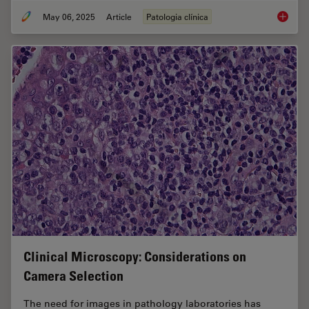
May 06, 2025
Article
Patologia clínica
Factors
Clinical Microscopy: Considerations on
Camera Selection
The need for images in pathology laboratories has