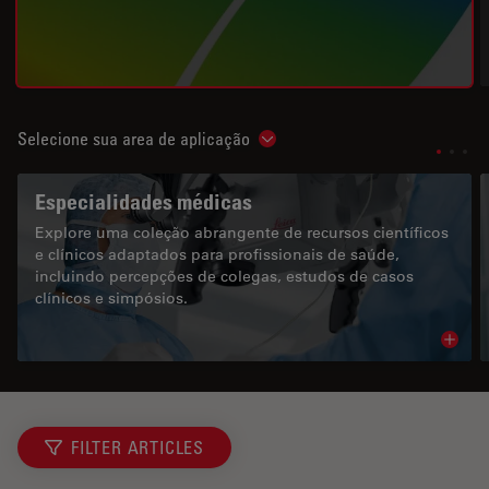
Selecione sua area de aplicação
Show subnavigation
Especialidades médicas
Explore uma coleção abrangente de recursos científicos
e clínicos adaptados para profissionais de saúde,
incluindo percepções de colegas, estudos de casos
clínicos e simpósios.
Read 
FILTER ARTICLES