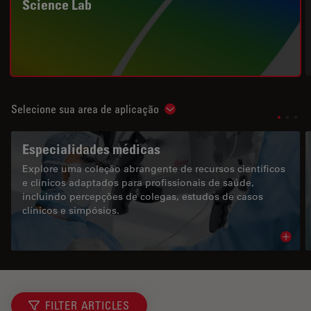
Science Lab
Selecione sua area de aplicação
Show subnavigation
Especialidades médicas
Explore uma coleção abrangente de recursos científicos
e clínicos adaptados para profissionais de saúde,
incluindo percepções de colegas, estudos de casos
clínicos e simpósios.
Read 
FILTER ARTICLES