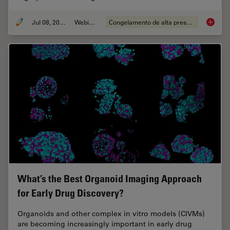
Jul 08, 2026
Webinar
Congelamento de alta pressão
Cryo-ET
What’s the Best Organoid Imaging Approach
for Early Drug Discovery?
Organoids and other complex in vitro models (CIVMs)
are becoming increasingly important in early drug