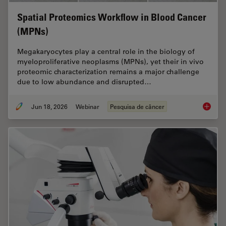
Spatial Proteomics Workflow in Blood Cancer
(MPNs)
Megakaryocytes play a central role in the biology of
myeloproliferative neoplasms (MPNs), yet their in vivo
proteomic characterization remains a major challenge
due to low abundance and disrupted…
Jun 18, 2026
Webinar
Pesquisa de câncer
Spatial