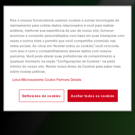
Nós e nossos fornecedores usamos cookies e outras tecnologias de
rastreamento para coletar dados relacionados a você para realizar
análises, melhorar sua experiência de uso de nosso site, fornecer
anúncios e conteúdo personalizados com base em suas interações com
esses e outros sites e permitir que você compartilhe conteúdo nas
redes sociais. Ao clicar em “Aceitar todos os cookies”, você concorda
com isso e com o compartilhamento desses dados com nossos
parceiros. Você pode alterar suas preferências de consentimento a
qualquer momento na seção “Configurações de Cookies” na parte
inferior do nosso site. Revise nosso Aviso de Cookies para saber mais
sobre nossas práticas.
Leica Microsystems Cookie Partners Details
Definições de cookies
Aceitar todos os cookies