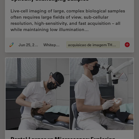
Live‑cell imaging of large, complex biological samples
often requires large fields of view, sub-cellular
resolution, high-sensitivity, and fast acquisition – all
while maintaining low illumination…
Jun 25, 2026
Whitepaper
acquisicao de imagem THUNDER
Fast, H