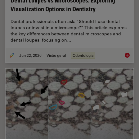
Dental Loupes vs Microscopes: Exploring
Visualization Options in Dentistry
Dental professionals often ask: “Should I use dental
loupes or invest in a microscope?” This article explores
the key differences between dental microscopes and
dental loupes, focusing on…
Jun 22, 2026
Visão geral
Odontologia
Dental L