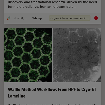
discovery and translational research, driven by the need
for more predictive, human-relevant data…
Jun 30, 2026
Whitepaper
Organoides + cultura de células 3D
What’s 
Waffle Method Workflow: From HPF to Cryo-ET
Lamellae