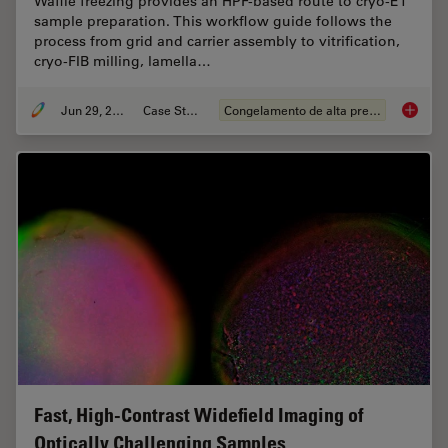
Waffle freezing provides an HPF-based route to cryo-ET
sample preparation. This workflow guide follows the
process from grid and carrier assembly to vitrification,
cryo-FIB milling, lamella…
Jun 29, 2026
Case Study
Congelamento de alta pressão
Waffle 
Fast, High-Contrast Widefield Imaging of
Optically Challenging Samples