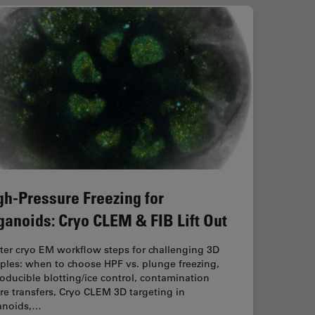
gh-Pressure Freezing for
ganoids: Cryo CLEM & FIB Lift Out
ter cryo EM workflow steps for challenging 3D
ples: when to choose HPF vs. plunge freezing,
oducible blotting/ice control, contamination
e transfers, Cryo CLEM 3D targeting in
anoids,…