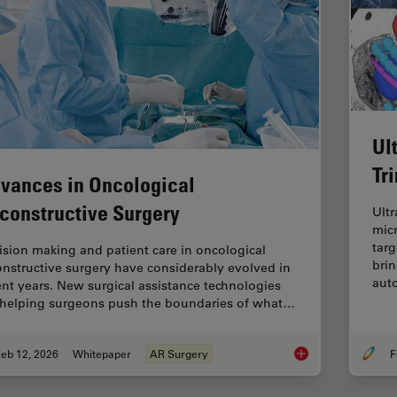
Ul
Tr
vances in Oncological
constructive Surgery
Ultr
mic
targ
ision making and patient care in oncological
brin
onstructive surgery have considerably evolved in
aut
ent years. New surgical assistance technologies
 helping surgeons push the boundaries of what…
eb 12, 2026
Whitepaper
AR Surgery
F
Advances in Oncolog