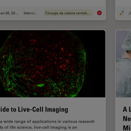
Jan 26, 2026
Interview
Cirurgia da coluna vertebral
J
Flexibility and Effi
ide to Live-Cell Imaging
A 
Ne
 a wide range of applications in various research
Mi
ds of life science, live-cell imaging is an