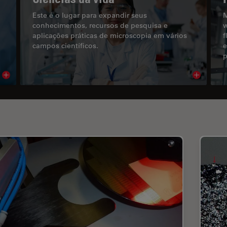
Este é o lugar para expandir seus
M
conhecimentos, recursos de pesquisa e
w
aplicações práticas de microscopia em vários
f
campos científicos.
e
p
Read article
Read arti