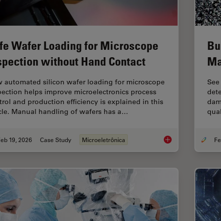
fe Wafer Loading for Microscope
Bu
spection without Hand Contact
Ma
 automated silicon wafer loading for microscope
See
pection helps improve microelectronics process
dete
trol and production efficiency is explained in this
dama
icle. Manual handling of wafers has a…
qual
eb 19, 2026
Case Study
Microeletrônica
Safe Wafer Loading 