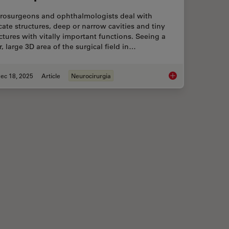
rosurgeons and ophthalmologists deal with
cate structures, deep or narrow cavities and tiny
ctures with vitally important functions. Seeing a
r, large 3D area of the surgical field in…
ec 18, 2025
Article
Neurocirurgia
maging
A Larger 3D Area in