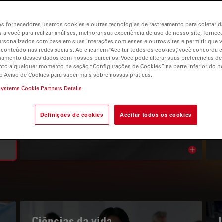
s fornecedores usamos cookies e outras tecnologias de rastreamento para coletar 
 a você para realizar análises, melhorar sua experiência de uso de nosso site, fornec
rsonalizados com base em suas interações com esses e outros sites e permitir que 
 conteúdo nas redes sociais. Ao clicar em “Aceitar todos os cookies”, você concorda
gation
hamento desses dados com nossos parceiros. Você pode alterar suas preferências de
to a qualquer momento na seção “Configurações de Cookies” na parte inferior do no
o Aviso de Cookies para saber mais sobre nossas práticas.
systems Cookie Partners Details
O PORTAL DE CONHECIMENTOS
Leia os nossos artigos mais
Definições de cookies
Aceitar todos os cookies
recentes
Read arti
bnavigation
Ciências da vida