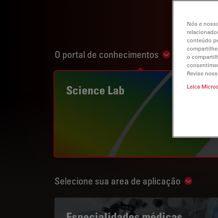
Nós e nosso
relacionados
conteúdo pe
compartilhe
O portal de conhecimentos
Show subnavi
o compartil
consentimen
Revise noss
Science Lab
Leica Micro
Selecione sua area de aplicação
Show su
Especialidades médicas