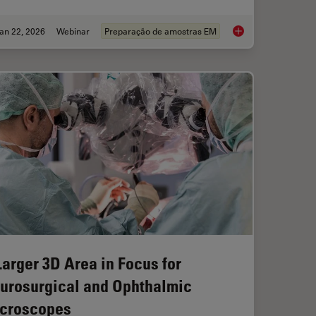
an 22, 2026
Webinar
Preparação de amostras EM
ciency in Minimally Invasive Spine Surgery
High-Pressure Freezi
Larger 3D Area in Focus for
urosurgical and Ophthalmic
croscopes