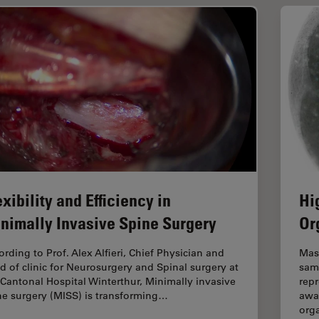
exibility and Efficiency in
Hi
nimally Invasive Spine Surgery
Or
ording to Prof. Alex Alfieri, Chief Physician and
Mas
d of clinic for Neurosurgery and Spinal surgery at
sam
 Cantonal Hospital Winterthur, Minimally invasive
repr
ne surgery (MISS) is transforming…
awar
org