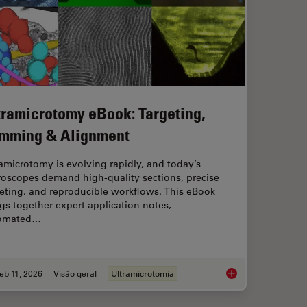
tramicrotomy eBook: Targeting,
imming & Alignment
amicrotomy is evolving rapidly, and today’s
roscopes demand high‑quality sections, precise
eting, and reproducible workflows. This eBook
gs together expert application notes,
omated…
eb 11, 2026
Visão geral
Ultramicrotomia
ical Reconstructive Surgery
Ultramicrotomy eBoo