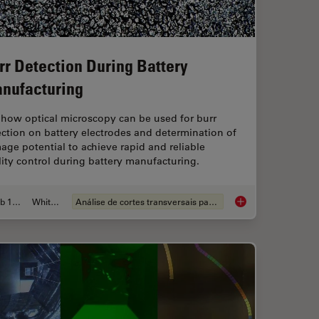
rr Detection During Battery
nufacturing
 how optical microscopy can be used for burr
ction on battery electrodes and determination of
ge potential to achieve rapid and reliable
ity control during battery manufacturing.
Feb 12, 2026
Whitepaper
Análise de cortes transversais para componentes eletrônicos
for Microscope Inspection without Hand Contact
Burr Detection Duri