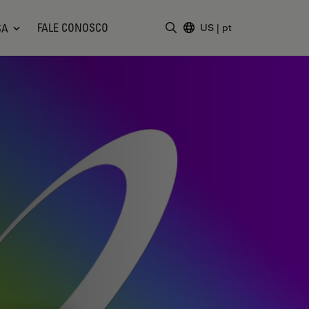
FALE CONOSCO
SA
US
|
pt
Insira o termo da pesquisa