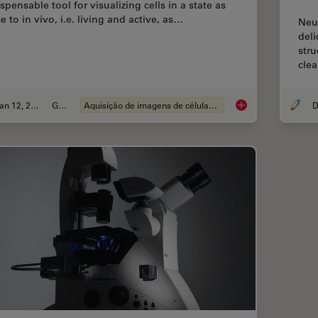
spensable tool for visualizing cells in a state as
e to in vivo, i.e. living and active, as…
Neu
deli
stru
clea
Jan 12, 2026
Guia
Aquisição de imagens de células vivas
D
Guide to Live-Cell I