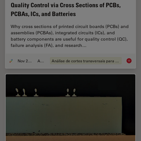
Quality Control via Cross Sections of PCBs,
PCBAs, ICs, and Batteries
Why cross sections of printed circuit boards (PCBs) and
assemblies (PCBAs), integrated circuits (ICs), and
battery components are useful for quality control (QC),
failure analysis (FA), and research…
Nov 27, 2023
Article
Análise de cortes transversais para componentes eletrônicos
Quality 