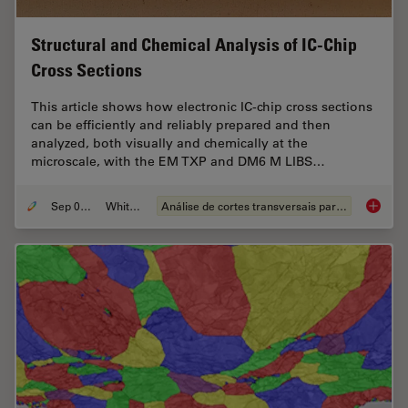
Structural and Chemical Analysis of IC-Chip
Cross Sections
This article shows how electronic IC-chip cross sections
can be efficiently and reliably prepared and then
analyzed, both visually and chemically at the
microscale, with the EM TXP and DM6 M LIBS…
Sep 05, 2023
Whitepaper
Análise de cortes transversais para componentes eletrônicos
Structu