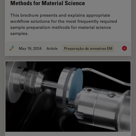
Methods for Material Science
This brochure presents and explains appropriate
workflow solutions for the most frequently required
sample preparation methods for material science
samples.
May 19, 2024
Article
Preparação de amostras EM
Workflo