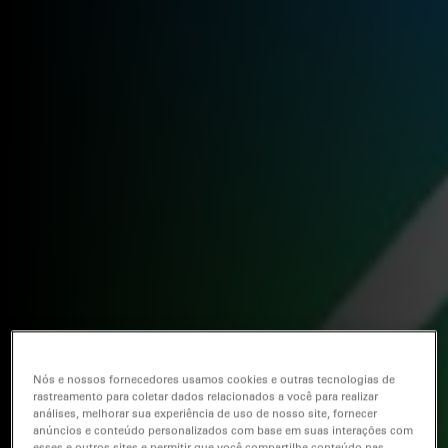
Nós e nossos fornecedores usamos cookies e outras tecnologias de
rastreamento para coletar dados relacionados a você para realizar
análises, melhorar sua experiência de uso de nosso site, fornecer
anúncios e conteúdo personalizados com base em suas interações com
esses e outros sites e permitir que você compartilhe conteúdo nas