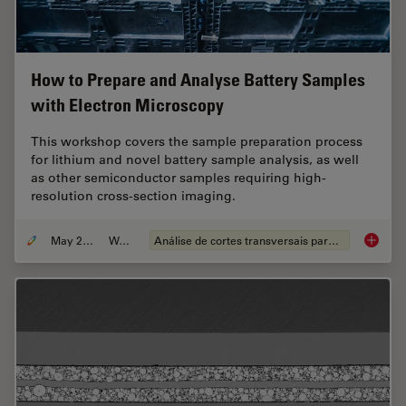
How to Prepare and Analyse Battery Samples
with Electron Microscopy
This workshop covers the sample preparation process
for lithium and novel battery sample analysis, as well
as other semiconductor samples requiring high-
resolution cross-section imaging.
May 25, 2023
Webinar
Análise de cortes transversais para componentes eletrônicos
How to 