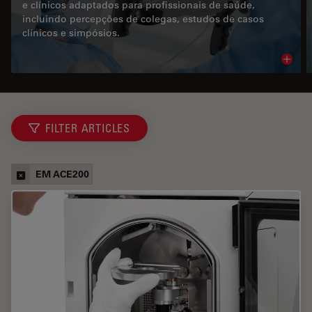
e clínicos adaptados para profissionais de saúde,
incluindo percepções de colegas, estudos de casos
clínicos e simpósios.
Read 
FILTER ARTICLES
EM ACE200