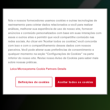
Nós e nossos fornecedores usamos cookies e outras tecnologias de
rastreamento para coletar dados relacionados a você para realizar
análises, melhorar sua experiência de uso de nosso site, fornecer
anúncios e conteúdo personalizados com base em suas interações com
esses e outros sites e permitir que você compartilhe conteúdo nas
redes sociais. Ao clicar em “Aceitar todos os cookies”, você concorda
com isso e com o compartilhamento desses dados com nossos
parceiros. Você pode alterar suas preferências de consentimento a
qualquer momento na seção “Configurações de Cookies” na parte
inferior do nosso site. Revise nosso Aviso de Cookies para saber mais
sobre nossas práticas.
Leica Microsystems Cookie Partners Details
Definições de cookies
Aceitar todos os cookies