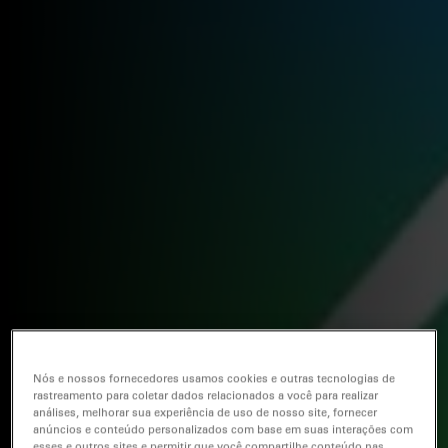
Nós e nossos fornecedores usamos cookies e outras tecnologias de
rastreamento para coletar dados relacionados a você para realizar
análises, melhorar sua experiência de uso de nosso site, fornecer
anúncios e conteúdo personalizados com base em suas interações com
esses e outros sites e permitir que você compartilhe conteúdo nas