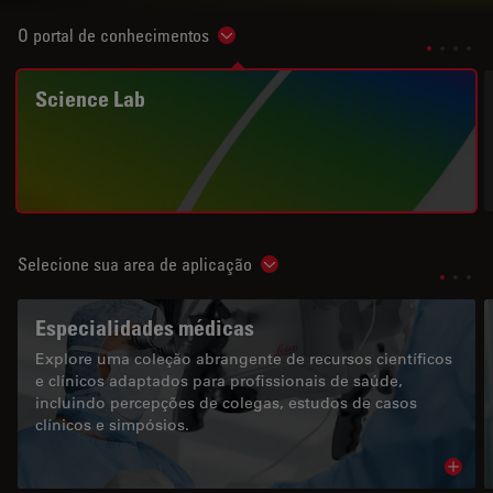
O portal de conhecimentos
Show subnavigation
Science Lab
Selecione sua area de aplicação
Show subnavigation
Especialidades médicas
Explore uma coleção abrangente de recursos científicos
e clínicos adaptados para profissionais de saúde,
incluindo percepções de colegas, estudos de casos
clínicos e simpósios.
Read 