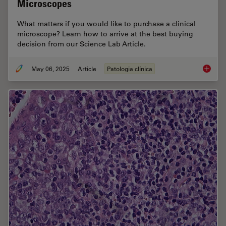
Microscopes
What matters if you would like to purchase a clinical
microscope? Learn how to arrive at the best buying
decision from our Science Lab Article.
May 06, 2025
Article
Patologia clínica
Factors