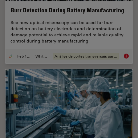
Burr Detection During Battery Manufacturing
See how optical microscopy can be used for burr
detection on battery electrodes and determination of
damage potential to achieve rapid and reliable quality
control during battery manufacturing.
Feb 12, 2026
Whitepaper
Análise de cortes transversais para componentes eletrônicos
Burr De