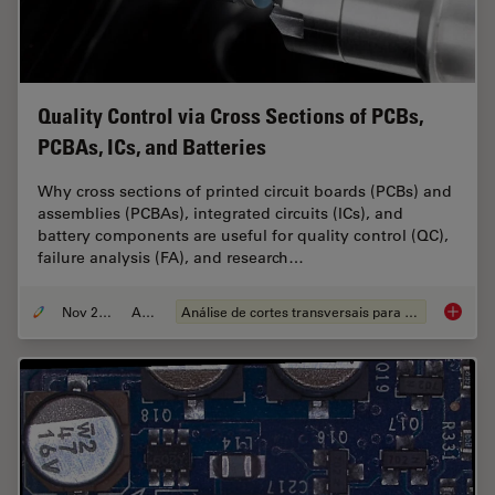
Quality Control via Cross Sections of PCBs,
PCBAs, ICs, and Batteries
Why cross sections of printed circuit boards (PCBs) and
assemblies (PCBAs), integrated circuits (ICs), and
battery components are useful for quality control (QC),
failure analysis (FA), and research…
Nov 27, 2023
Article
Análise de cortes transversais para componentes eletrônicos
Quality 