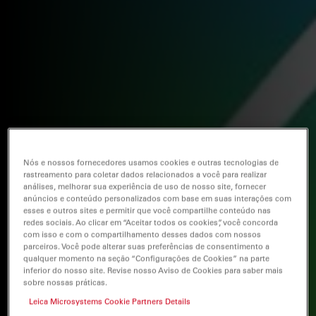
Nós e nossos fornecedores usamos cookies e outras tecnologias de
rastreamento para coletar dados relacionados a você para realizar
análises, melhorar sua experiência de uso de nosso site, fornecer
anúncios e conteúdo personalizados com base em suas interações com
esses e outros sites e permitir que você compartilhe conteúdo nas
redes sociais. Ao clicar em “Aceitar todos os cookies”, você concorda
com isso e com o compartilhamento desses dados com nossos
parceiros. Você pode alterar suas preferências de consentimento a
qualquer momento na seção “Configurações de Cookies” na parte
inferior do nosso site. Revise nosso Aviso de Cookies para saber mais
sobre nossas práticas.
Leica Microsystems Cookie Partners Details