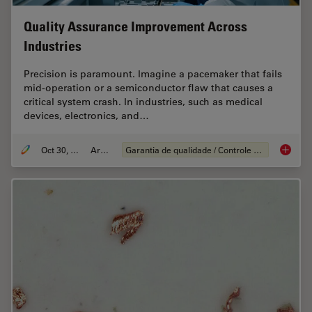
Quality Assurance Improvement Across
Industries
Precision is paramount. Imagine a pacemaker that fails
mid-operation or a semiconductor flaw that causes a
critical system crash. In industries, such as medical
devices, electronics, and…
Oct 30, 2025
Article
Garantia de qualidade / Controle de qualidade
Quality