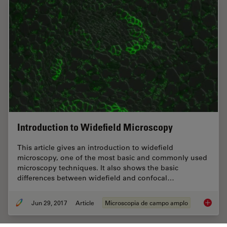
Introduction to Widefield Microscopy
This article gives an introduction to widefield
microscopy, one of the most basic and commonly used
microscopy techniques. It also shows the basic
differences between widefield and confocal…
Jun 29, 2017
Article
Microscopia de campo amplo
Introdu