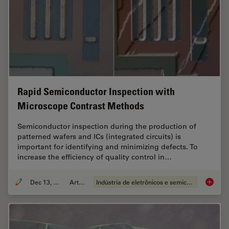
Rapid Semiconductor Inspection with
Microscope Contrast Methods
Semiconductor inspection during the production of
patterned wafers and ICs (integrated circuits) is
important for identifying and minimizing defects. To
increase the efficiency of quality control in…
Dec 13, 2023
Article
Indústria de eletrônicos e semicondutores
Rapid S