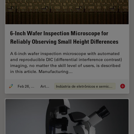
6-Inch Wafer Inspection Microscope for
Reliably Observing Small Height Differences
A 6-inch wafer inspection microscope with automated
and reproducible DIC (differential interference contrast)
imaging, no matter the skill level of users, is described
in this article. Manufacturing…
Feb 26, 2026
Article
Indústria de eletrônicos e semicondutores
6-Inch 