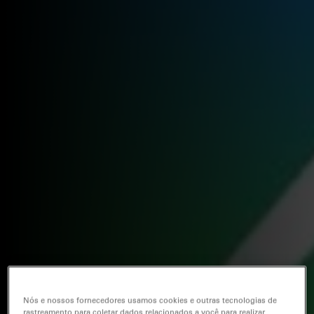
Nós e nossos fornecedores usamos cookies e outras tecnologias de
rastreamento para coletar dados relacionados a você para realizar