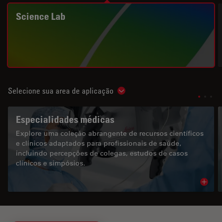
Science Lab
Selecione sua area de aplicação
Show subnavigation
Especialidades médicas
Explore uma coleção abrangente de recursos científicos
e clínicos adaptados para profissionais de saúde,
incluindo percepções de colegas, estudos de casos
clínicos e simpósios.
Read 