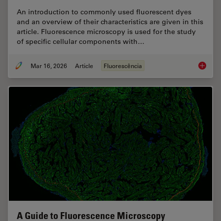
An introduction to commonly used fluorescent dyes
and an overview of their characteristics are given in this
article. Fluorescence microscopy is used for the study
of specific cellular components with…
Mar 16, 2026
Article
Fluorescência
Overvie
A Guide to Fluorescence Microscopy