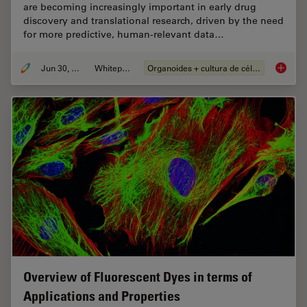
are becoming increasingly important in early drug
discovery and translational research, driven by the need
for more predictive, human-relevant data…
Jun 30, 2026
Whitepaper
Organoides + cultura de células 3D
What’s 
Overview of Fluorescent Dyes in terms of
Applications and Properties