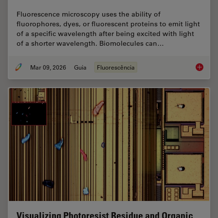
Fluorescence microscopy uses the ability of
fluorophores, dyes, or fluorescent proteins to emit light
of a specific wavelength after being excited with light
of a shorter wavelength. Biomolecules can…
Mar 09, 2026
Guia
Fluorescência
A Guide
Visualizing Photoresist Residue and Organic