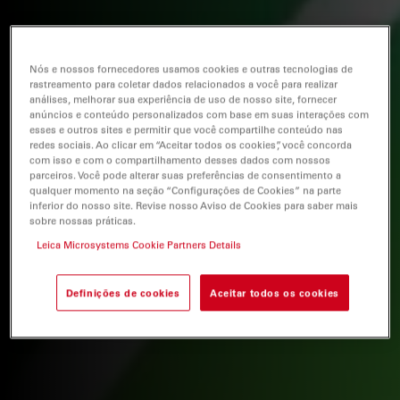
Nós e nossos fornecedores usamos cookies e outras tecnologias de
rastreamento para coletar dados relacionados a você para realizar
análises, melhorar sua experiência de uso de nosso site, fornecer
anúncios e conteúdo personalizados com base em suas interações com
esses e outros sites e permitir que você compartilhe conteúdo nas
redes sociais. Ao clicar em “Aceitar todos os cookies”, você concorda
com isso e com o compartilhamento desses dados com nossos
parceiros. Você pode alterar suas preferências de consentimento a
qualquer momento na seção “Configurações de Cookies” na parte
inferior do nosso site. Revise nosso Aviso de Cookies para saber mais
sobre nossas práticas.
Leica Microsystems Cookie Partners Details
Definições de cookies
Aceitar todos os cookies