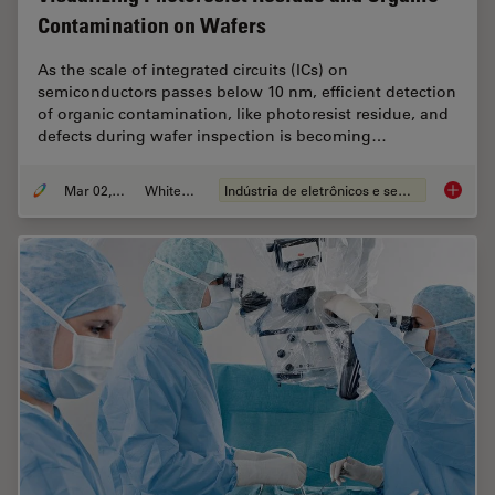
Contamination on Wafers
As the scale of integrated circuits (ICs) on
semiconductors passes below 10 nm, efficient detection
of organic contamination, like photoresist residue, and
defects during wafer inspection is becoming…
Mar 02, 2026
Whitepaper
Indústria de eletrônicos e semicondutores
Visuali