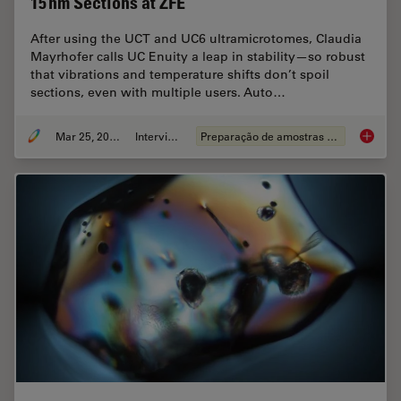
15 nm Sections at ZFE
After using the UCT and UC6 ultramicrotomes, Claudia
Mayrhofer calls UC Enuity a leap in stability—so robust
that vibrations and temperature shifts don’t spoil
sections, even with multiple users. Auto…
Mar 25, 2026
Interview
Preparação de amostras EM
Ultrami