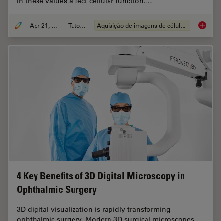
in these values affect cellular function.…
Apr 21, 2026
Tutorial
Aquisição de imagens de células vivas
Ratiomet
4 Key Benefits of 3D Digital Microscopy in
Ophthalmic Surgery
3D digital visualization is rapidly transforming
ophthalmic surgery. Modern 3D surgical microscopes