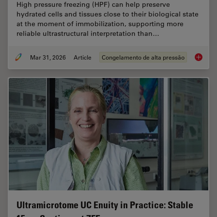
High pressure freezing (HPF) can help preserve
hydrated cells and tissues close to their biological state
at the moment of immobilization, supporting more
reliable ultrastructural interpretation than…
Mar 31, 2026
Article
Congelamento de alta pressão
High-Pr
Ultramicrotome UC Enuity in Practice: Stable