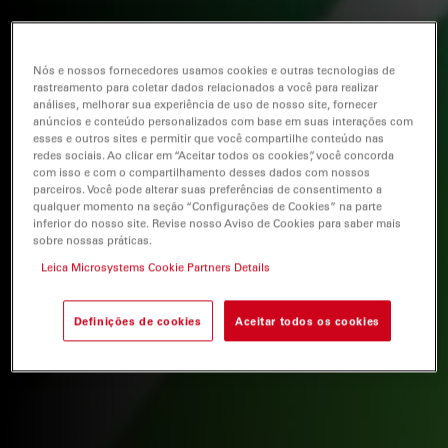
Nós e nossos fornecedores usamos cookies e outras tecnologias de
rastreamento para coletar dados relacionados a você para realizar
análises, melhorar sua experiência de uso de nosso site, fornecer
anúncios e conteúdo personalizados com base em suas interações com
esses e outros sites e permitir que você compartilhe conteúdo nas
redes sociais. Ao clicar em “Aceitar todos os cookies”, você concorda
com isso e com o compartilhamento desses dados com nossos
parceiros. Você pode alterar suas preferências de consentimento a
qualquer momento na seção “Configurações de Cookies” na parte
inferior do nosso site. Revise nosso Aviso de Cookies para saber mais
sobre nossas práticas.
Leica Microsystems Cookie Partners Details
Definições de cookies
Aceitar todos os cookies