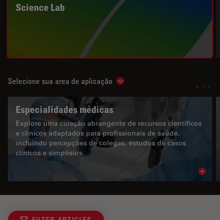
Science Lab
Selecione sua area de aplicação
Show subnavigation
Especialidades médicas
Explore uma coleção abrangente de recursos científicos
e clínicos adaptados para profissionais de saúde,
incluindo percepções de colegas, estudos de casos
clínicos e simpósios.
Read 
FILTER ARTICLES