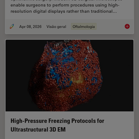
enable surgeons to perform procedures using high-
resolution digital displays rather than traditional…
Apr 08, 2026
Visão geral
Oftalmologia
4 Key B
High-Pressure Freezing Protocols for
Ultrastructural 3D EM