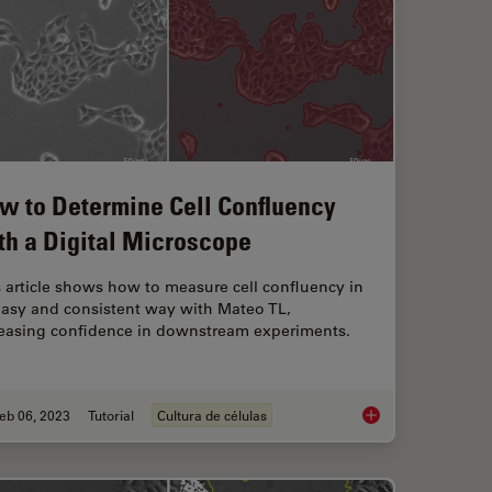
w to Determine Cell Confluency
th a Digital Microscope
 article shows how to measure cell confluency in
easy and consistent way with Mateo TL,
reasing confidence in downstream experiments.
eb 06, 2023
Tutorial
Cultura de células
rence Contrast (DIC) Microscopy
How to Determine Cel