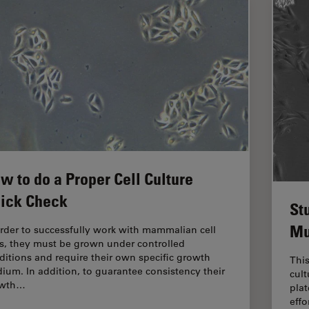
w to do a Proper Cell Culture
ick Check
St
Mu
order to successfully work with mammalian cell
es, they must be grown under controlled
ditions and require their own specific growth
Thi
ium. In addition, to guarantee consistency their
cult
owth…
plat
effo