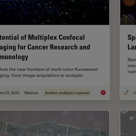
tential of Multiplex Confocal
Sp
aging for Cancer Research and
La
munology
Spa
inte
lore the new frontiers of multi-color fluorescent
nati
ging: from image acquisition to analysis
ct 23, 2023
Webinar
Análise multiplex espacial
J
Potential of Multip