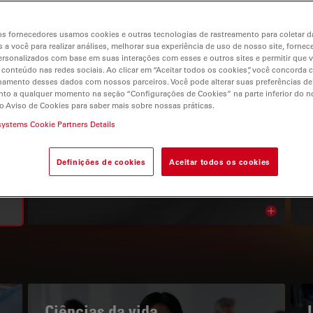
s fornecedores usamos cookies e outras tecnologias de rastreamento para coletar 
 a você para realizar análises, melhorar sua experiência de uso de nosso site, fornec
rsonalizados com base em suas interações com esses e outros sites e permitir que 
 conteúdo nas redes sociais. Ao clicar em “Aceitar todos os cookies”, você concorda
gation
hamento desses dados com nossos parceiros. Você pode alterar suas preferências de
to a qualquer momento na seção “Configurações de Cookies” na parte inferior do no
o Aviso de Cookies para saber mais sobre nossas práticas.
systems Cookie Partners Details
O PORTAL DE CONHECIMENTOS
Leia os nossos artigos mais
Definições de cookies
Aceitar todos os cookies
recentes
Read arti
bnavigation
Ciências da vida