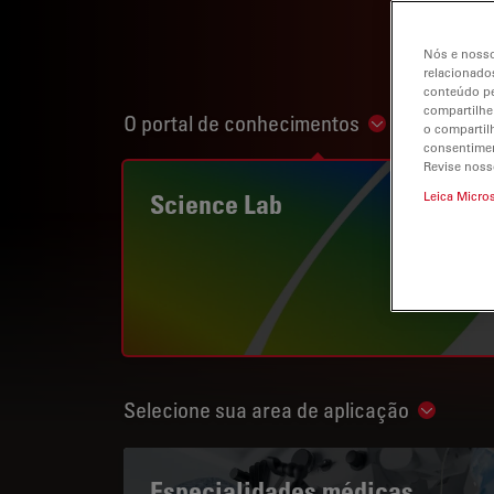
Nós e nosso
relacionados
conteúdo pe
compartilhe
O portal de conhecimentos
Show subnavi
o compartil
consentimen
Revise noss
Science Lab
Leica Micro
Selecione sua area de aplicação
Show su
Especialidades médicas