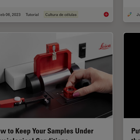
eb 06, 2023
Tutorial
Cultura de células
How to do a Proper C
w to Keep Your Samples Under
Pu