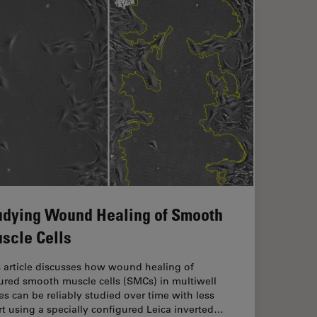
udying Wound Healing of Smooth
scle Cells
s article discusses how wound healing of
ured smooth muscle cells (SMCs) in multiwell
es can be reliably studied over time with less
rt using a specially configured Leica inverted…