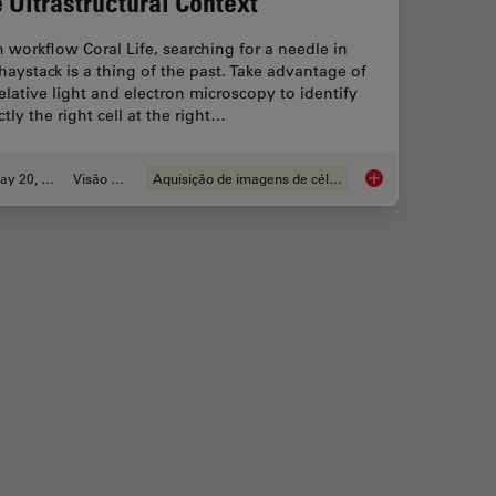
e Ultrastructural Context
 workflow Coral Life, searching for a needle in
haystack is a thing of the past. Take advantage of
elative light and electron microscopy to identify
ctly the right cell at the right…
May 20, 2021
Visão geral
Aquisição de imagens de células vivas
mples Under Physiological Conditions
Putting Dynamic Live 