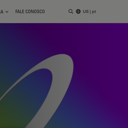
FALE CONOSCO
SA
US
|
pt
Insira o termo da pesquisa