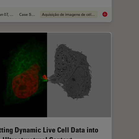
Jun 07, 2022
Case Study
Aquisição de imagens de células vivas
ell Culture Quick Check
Studying Wound Heal
tting Dynamic Live Cell Data into