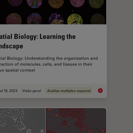
atial Biology: Learning the
ndscape
tial Biology: Understanding the organization and
raction of molecules, cells, and tissues in their
ve spatial context
ul 19, 2023
Visão geral
Análise multiplex espacial
lex Confocal Imaging for Cancer Research and Immunology
Spatial Biology: Lea