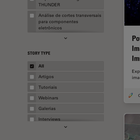
THUNDER
Análise de cortes transversais
para componentes
eletrônicos
Po
Análise de imagens
Im
Análise de limpeza
STORY TYPE
Im
Análise multiplex espacial
All
Anatomia Patológica
Exp
Artigos
ima
Aquisição de imagens
Tutoriais
Aquisição de imagens 3D
O
Webinars
Aquisição de imagens de
células vivas
Galerias
Aquisição de imagens para
Interviews
fins quantitativos
Whitepapers
AR Surgery