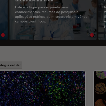
Este é o lugar para expandir seus
M
conhecimentos, recursos de pesquisa e
w
aplicações práticas de microscopia em vários
f
campos científicos.
e
p
Read article
Read arti
ologia celular