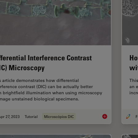
fferential Interference Contrast
Ho
IC) Microscopy
wi
s article demonstrates how differential
This
erference contrast (DIC) can be actually better
an 
n brightfield illumination when using microscopy
inc
image unstained biological specimens.
pr 27, 2023
Tutorial
Microscópios DIC
F
Differential Interfe