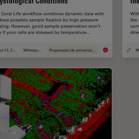
ysiological Conditions
th
 Coral Life workflow combines dynamic data with
With
 best possible sample fixation by high pressure
the 
ezing. However, good sample preservation won’t
corr
p if your cells are stressed by temperature…
dire
Jul 13, 2021
Whitepaper
Preparação de amostras EM
How to Keep Your Sa