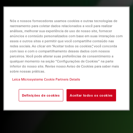
Nós e nossos fornecedores usamos cookies e outras tecnologias de
rastreamento para coletar dados relacionados a você para realizar
análises, melhorar sua experiência de uso de nosso site, fornecer
anúncios e conteúdo personalizados com base em suas interações com
esses e outros sites e permitir que você compartilhe conteúdo nas
redes sociais. Ao clicar em “Aceitar todos os cookies”, você concorda
com isso e com o compartilhamento desses dados com nossos
parceiros. Você pode alterar suas preferências de consentimento a
qualquer momento na seção “Configurações de Cookies” na parte
inferior do nosso site. Revise nosso Aviso de Cookies para saber mais
sobre nossas práticas.
Leica Microsystems Cookie Partners Details
Definições de cookies
Aceitar todos os cookies