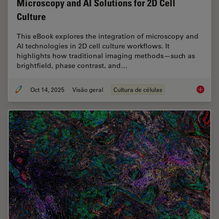
Microscopy and AI Solutions for 2D Cell
Culture
This eBook explores the integration of microscopy and
AI technologies in 2D cell culture workflows. It
highlights how traditional imaging methods—such as
brightfield, phase contrast, and…
Oct 14, 2025
Visão geral
Cultura de células
Microsco