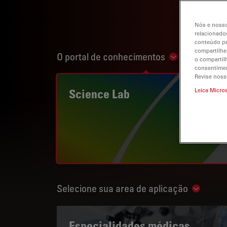
Nós e nosso
relacionados
conteúdo pe
compartilhe
O portal de conhecimentos
Show subnavi
o compartil
consentimen
Revise noss
Science Lab
Leica Micro
Selecione sua area de aplicação
Show su
Especialidades médicas