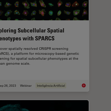
ploring Subcellular Spatial
enotypes with SPARCS
over spatially resolved CRISPR screening
ARCS), a platform for microscopy-based genetic
ening for spatial subcellular phenotypes at the
an genome scale.
ep 26, 2023
Webinar
Inteligência Artificial
tem Cells in Cell-Culture Inserts set in Multi-Well Plates
Exploring Subcellul