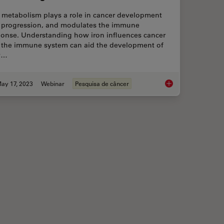
n metabolism plays a role in cancer development
 progression, and modulates the immune
ponse. Understanding how iron influences cancer
 the immune system can aid the development of
w…
ay 17, 2023
Webinar
Pesquisa de câncer
luorescence
The Role of Iron Met