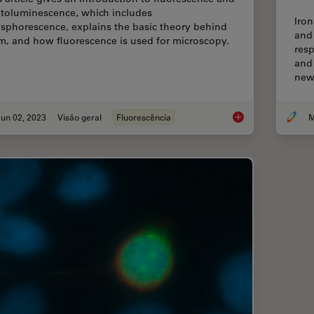
toluminescence, which includes
Iro
sphorescence, explains the basic theory behind
and
m, and how fluorescence is used for microscopy.
res
and
ne
un 02, 2023
Visão geral
Fluorescência
M
An Introduction to F