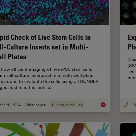
pid Check of Live Stem Cells in
Ex
ll-Culture Inserts set in Multi-
Ph
ll Plates
Disc
(SP
 how efficient imaging of live iPSC stem cells
scre
in cell-culture inserts set in a multi-well plate
hum
 be done to evaluate the cells using a THUNDER
er. Just read this article.
Mar 20, 2024
Whitepaper
Cultura de células
S
Rapid Check of Live S