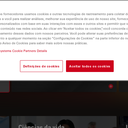
s fornecedores usamos cookies e outras tecnologias de rastreamento para coletar 
 a você para realizar análises, melhorar sua experiência de uso de nosso site, fornec
rsonalizados com base em suas interações com esses e outros sites e permitir que 
 conteúdo nas redes sociais. Ao clicar em “Aceitar todos os cookies”, você concorda
gation
hamento desses dados com nossos parceiros. Você pode alterar suas preferências de
to a qualquer momento na seção “Configurações de Cookies” na parte inferior do no
o Aviso de Cookies para saber mais sobre nossas práticas.
systems Cookie Partners Details
O PORTAL DE CONHECIMENTOS
Leia os nossos artigos mais
Definições de cookies
Aceitar todos os cookies
recentes
Read arti
bnavigation
Ciências da vida