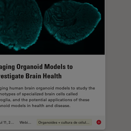
aging Organoid Models to
vestigate Brain Health
ging human brain organoid models to study the
otypes of specialized brain cells called
oglia, and the potential applications of these
anoid models in health and disease.
Jul 11, 2023
Webinar
Organoides + cultura de células 3D
rescent Proteins
Imaging Organoid Mod