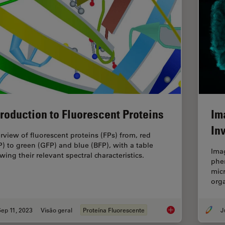
troduction to Fluorescent Proteins
Im
In
rview of fluorescent proteins (FPs) from, red
P) to green (GFP) and blue (BFP), with a table
Ima
wing their relevant spectral characteristics.
phen
micr
org
ep 11, 2023
Visão geral
Proteína Fluorescente
Introduction to Fluo