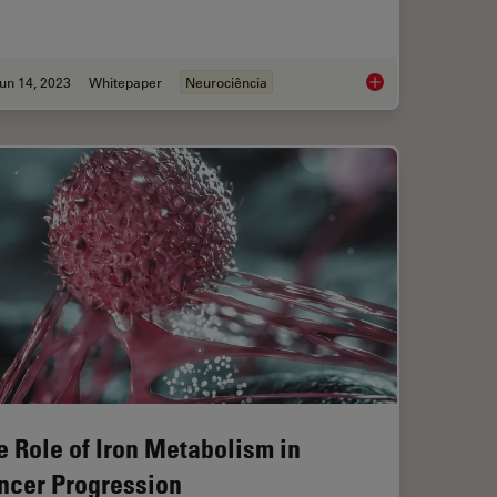
un 14, 2023
Whitepaper
Neurociência
ps the Study of Mechanoceptive and Synaptic Pathways
What are the Challe
e Role of Iron Metabolism in
ncer Progression