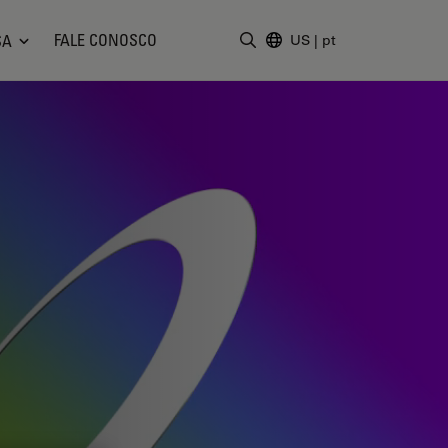
FALE CONOSCO
SA
US
|
pt
Insira o termo da pesquisa