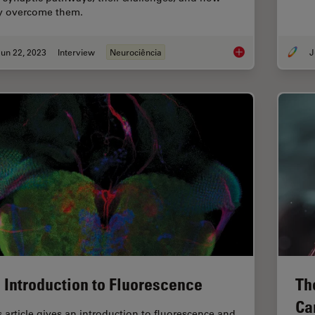
y overcome them.
un 22, 2023
Interview
Neurociência
J
How Microscopy Hel
 Introduction to Fluorescence
Th
Ca
s article gives an introduction to fluorescence and