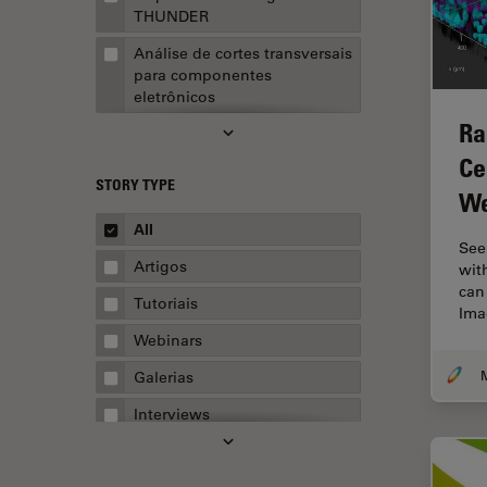
THUNDER
Análise de cortes transversais
para componentes
eletrônicos
Ra
Análise de imagens
Ce
Análise de limpeza
STORY TYPE
We
Análise multiplex espacial
All
Anatomia Patológica
See
Artigos
with
Aquisição de imagens
can
Tutoriais
Imag
Aquisição de imagens 3D
Webinars
Aquisição de imagens de
células vivas
Galerias
Aquisição de imagens para
Interviews
fins quantitativos
Whitepapers
AR Surgery