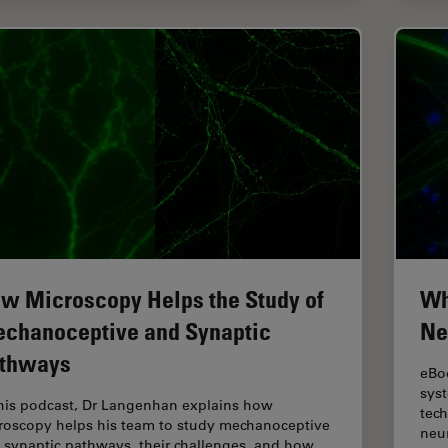
w Microscopy Helps the Study of
Wh
chanoceptive and Synaptic
Ne
thways
eBoo
syst
this podcast, Dr Langenhan explains how
tec
roscopy helps his team to study mechanoceptive
neu
 synaptic pathways, their challenges, and how