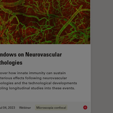
ndows on Neurovascular
thologies
cover how innate immunity can sustain
terious effects following neurovascular
hologies and the technological developments
ling longitudinal studies into these events.
ul 04, 2023
Webinar
Microscopia confocal
ence Microscopy
Windows on Neurova