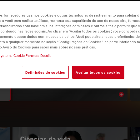
s fornecedores usamos cookies e outras tecnologias de rastreamento para coletar 
 a você para realizar análises, melhorar sua experiência de uso de nosso site, fornec
rsonalizados com base em suas interações com esses e outros sites e permitir que 
 conteúdo nas redes sociais. Ao clicar em “Aceitar todos os cookies”, você concorda
gation
hamento desses dados com nossos parceiros. Você pode alterar suas preferências de
to a qualquer momento na seção “Configurações de Cookies” na parte inferior do no
o Aviso de Cookies para saber mais sobre nossas práticas.
systems Cookie Partners Details
O PORTAL DE CONHECIMENTOS
Leia os nossos artigos mais
Definições de cookies
Aceitar todos os cookies
recentes
Read arti
bnavigation
Ciências da vida