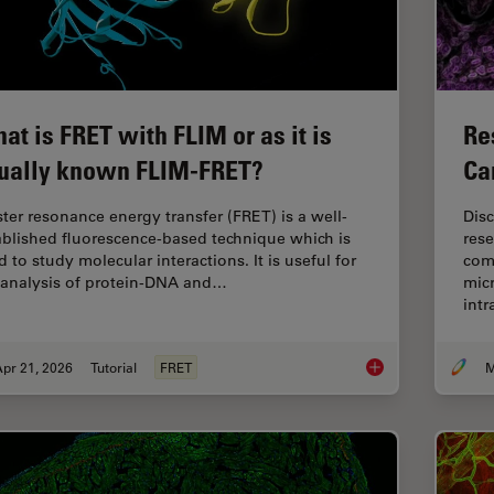
at is FRET with FLIM or as it is
Re
ually known FLIM-FRET?
Ca
ster resonance energy transfer (FRET) is a well-
Dis
ablished fluorescence-based technique which is
rese
 to study molecular interactions. It is useful for
com
 analysis of protein-DNA and…
micr
int
pr 21, 2026
Tutorial
FRET
M
What is FRET with FL