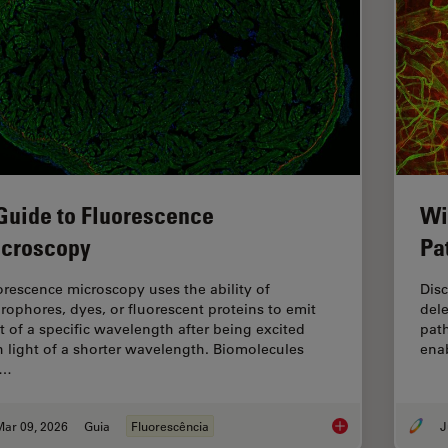
Guide to Fluorescence
Wi
croscopy
Pa
orescence microscopy uses the ability of
Dis
orophores, dyes, or fluorescent proteins to emit
dele
ht of a specific wavelength after being excited
pat
h light of a shorter wavelength. Biomolecules
enab
n…
Mar 09, 2026
Guia
Fluorescência
J
A Guide to Fluoresc