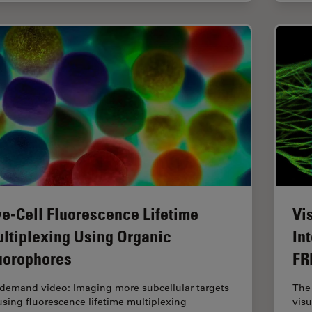
ve-Cell Fluorescence Lifetime
Vi
ltiplexing Using Organic
In
uorophores
FR
demand video: Imaging more subcellular targets
The 
using fluorescence lifetime multiplexing
visu