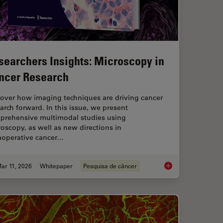
searchers Insights: Microscopy in
ncer Research
cover how imaging techniques are driving cancer
arch forward. In this issue, we present
prehensive multimodal studies using
oscopy, as well as new directions in
raoperative cancer…
ar 11, 2026
Whitepaper
Pesquisa de câncer
IM or as it is usually known FLIM-FRET?
Researchers Insights