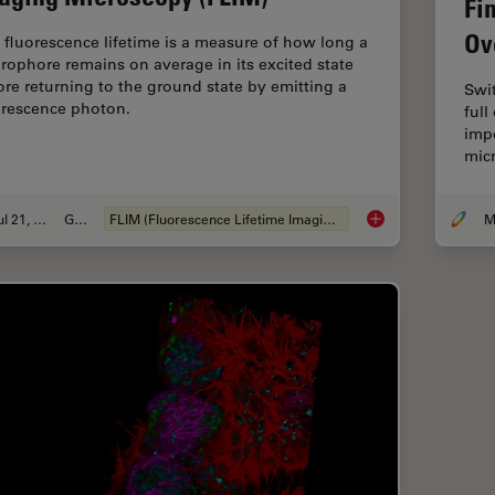
Fi
Ov
 fluorescence lifetime is a measure of how long a
orophore remains on average in its excited state
ore returning to the ground state by emitting a
Swi
orescence photon.
full
impo
mic
Jul 21, 2022
Guia
FLIM (Fluorescence Lifetime Imaging Microscopy)
A Guide to Fluoresc