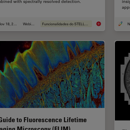
bined with spectrally resolved detection.
insi
app
Nov 18, 2022
Webinar
Funcionalidades do STELLARIS
Live-Cell Fluorescen
Guide to Fluorescence Lifetime
aging Microscopy (FLIM)