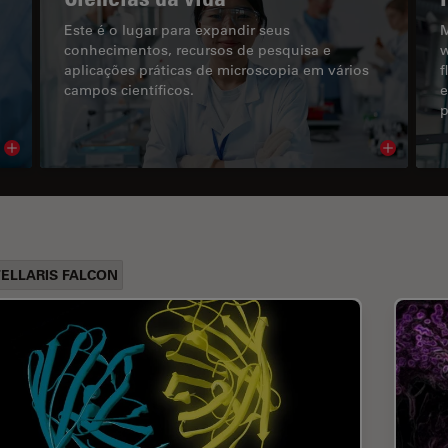
Este é o lugar para expandir seus
M
conhecimentos, recursos de pesquisa e
w
aplicações práticas de microscopia em vários
f
campos científicos.
e
p
Read article
Read arti
ELLARIS FALCON