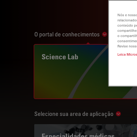
Nós e nosso
relacionados
conteúdo pe
compartilhe
O portal de conhecimentos
Show subnavi
o compartil
consentimen
Revise noss
Science Lab
Leica Micro
Selecione sua area de aplicação
Show su
Especialidades médicas