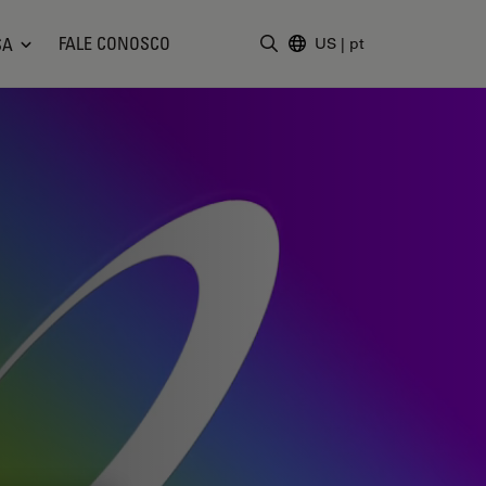
FALE CONOSCO
SA
US
|
pt
Insira o termo da pesquisa