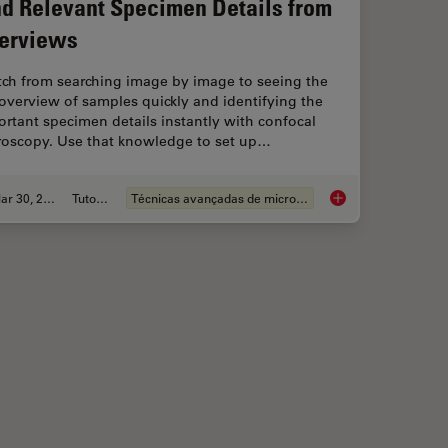
nd Relevant Specimen Details from
erviews
tch from searching image by image to seeing the
 overview of samples quickly and identifying the
rtant specimen details instantly with confocal
roscopy. Use that knowledge to set up…
Mar 30, 2022
Tutorial
Técnicas avançadas de microscopia
ence Lifetime Imaging Microscopy (FLIM)
Find Relevant Speci