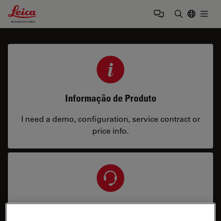
Leica Microsystems Logo
Togg
Insira o te
Informação de Produto
I need a demo, configuration, service contract or
price info.
Serviço e Suporte