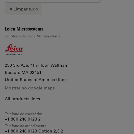
Limpar tudo
+
Leica Microsystems
Clique no mapa para ativar o zoom de deslocamento
Escritório da Leica Microsystems
−
230 3rd Ave, 4th Floor, Waltham
Boston
, MA 02451
United States of America (the)
Mostrar no google maps
All products lines
Telefone do escritório:
+1 800 248 0123 2
Telefone de atendimento:
+1 800 248 0123 Option 2,3,2