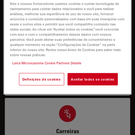
I need help keeping my system running: technical
Nós e nossos fornecedores usamos cookies e outras tecnologias de
rastreamento para coletar dados relacionados a você para realizar
service, repairs, spare parts, upgrades or software
análises, melhorar sua experiência de uso de nosso site, fornecer
licenses.
anúncios e conteúdo personalizados com base em suas interações com
esses e outros sites e permitir que você compartilhe conteúdo nas
redes sociais. Ao clicar em “Aceitar todos os cookies”, você concorda
com isso e com o compartilhamento desses dados com nossos
parceiros. Você pode alterar suas preferências de consentimento a
qualquer momento na seção “Configurações de Cookies” na parte
inferior do nosso site. Revise nosso Aviso de Cookies para saber mais
sobre nossas práticas.
Leica Microsystems Cookie Partners Details
Aplicação
Preciso de ajuda/formação para operar meu
Definições de cookies
Aceitar todos os cookies
sistema.
Carreiras