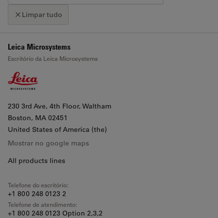
Limpar tudo
+
Leica Microsystems
Clique no mapa para ativar o zoom de deslocamento
Escritório da Leica Microsystems
−
230 3rd Ave, 4th Floor, Waltham
Boston
, MA 02451
United States of America (the)
Mostrar no google maps
All products lines
Telefone do escritório:
+1 800 248 0123 2
Telefone de atendimento:
+1 800 248 0123 Option 2,3,2