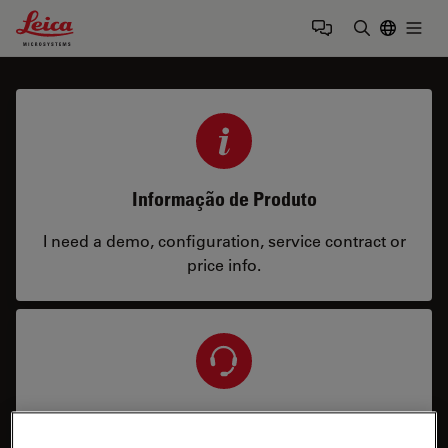
Leica Microsystems Logo
Togg
Insira o te
Informação de Produto
I need a demo, configuration, service contract or
price info.
Serviço e Suporte