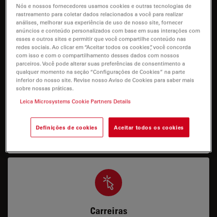
I need help keeping my system running: technical
Nós e nossos fornecedores usamos cookies e outras tecnologias de
rastreamento para coletar dados relacionados a você para realizar
service, repairs, spare parts, upgrades or software
análises, melhorar sua experiência de uso de nosso site, fornecer
licenses.
anúncios e conteúdo personalizados com base em suas interações com
esses e outros sites e permitir que você compartilhe conteúdo nas
redes sociais. Ao clicar em “Aceitar todos os cookies”, você concorda
com isso e com o compartilhamento desses dados com nossos
parceiros. Você pode alterar suas preferências de consentimento a
qualquer momento na seção “Configurações de Cookies” na parte
inferior do nosso site. Revise nosso Aviso de Cookies para saber mais
sobre nossas práticas.
Leica Microsystems Cookie Partners Details
Aplicação
Preciso de ajuda/formação para operar meu
Definições de cookies
Aceitar todos os cookies
sistema.
Carreiras