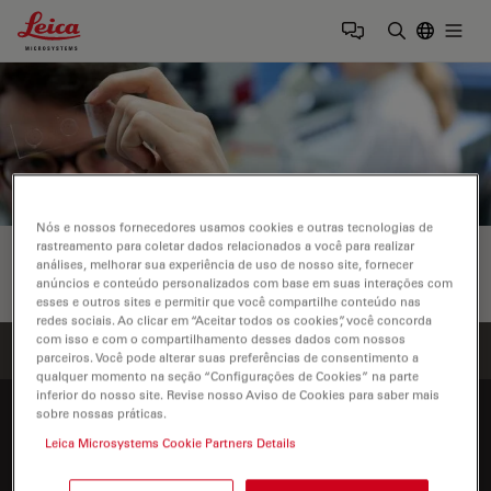
Leica Microsystems Logo
Togg
Insira o te
Nós e nossos fornecedores usamos cookies e outras tecnologias de
ARQUIVO DE NOTÍCIAS
rastreamento para coletar dados relacionados a você para realizar
análises, melhorar sua experiência de uso de nosso site, fornecer
anúncios e conteúdo personalizados com base em suas interações com
esses e outros sites e permitir que você compartilhe conteúdo nas
redes sociais. Ao clicar em “Aceitar todos os cookies”, você concorda
com isso e com o compartilhamento desses dados com nossos
Página inicial
Empresa
Novidades
parceiros. Você pode alterar suas preferências de consentimento a
qualquer momento na seção “Configurações de Cookies” na parte
inferior do nosso site. Revise nosso Aviso de Cookies para saber mais
sobre nossas práticas.
Danaher Logo
Footer
Leica Microsystems Cookie Partners Details