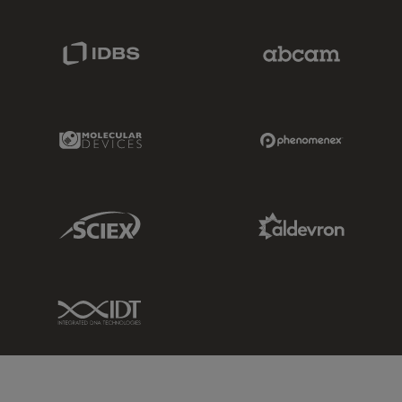
IDBS Link
Abcam Limited
Molecular Devices Link
Phenomenex L
Sciex Link
Aldevron Link
IDT Link