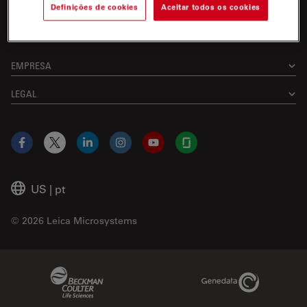
Definições de cookies
Aceitar todos os cookies
EMPRESA
LEGAL
Facebook
X
LinkedIn
Instagram
YouTube
Glassdoor
US
|
pt
© 2026 Leica Microsystems
Beckman Coulter Link
Genedata Link