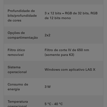
Profundidade de
3 x 12 bits = RGB de 32 bits, RGB
bits/profundidade
de 12 bits mono
de cores
Opções de
2x2
compartimentação
Filtro ótico
Filtro de corte IV de 650 nm
removível
(somente para K3)
Sistema
Windows com aplicativo LAS X
operacional
Consumo de
3 W
energia
Temperatura
5 °C - 40 °C
operacional