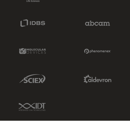
IDBS Link
Abcam Limited
Molecular Devices Link
Phenomenex L
Sciex Link
Aldevron Link
IDT Link