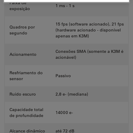
Faixa de
1 ms - 1 s
exposição
15 fps (software acionado), 21 fps
Quadros por
(hardware acionado - disponível
segundo
apenas em K3M)
Conexões SMA (somente a K3M é
Acionamento
acionável)
Resfriamento do
Passivo
sensor
Ruído escuro
2,8 e- (mediana)
Capacidade total
14000 e-
de profundidade
Alcance dinâmico
até 72 dB