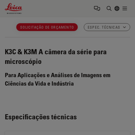
Leica Microsystems Logo
Togg
Insira o te
SOLICITAÇÃO DE ORÇAMENTO
ESPEC. TÉCNICAS
K3C & K3M
A câmera da série para
microscópio
Para Aplicações e Análises de Imagens em
Ciências da Vida e Indústria
Especificações técnicas