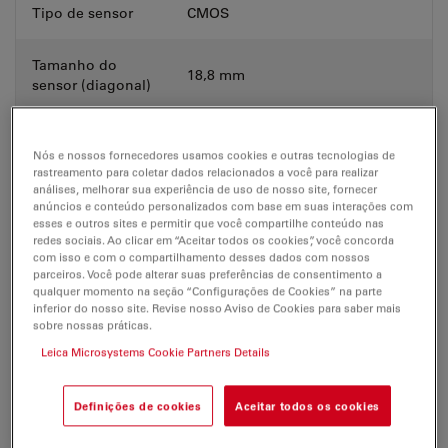
Tipo de sensor
CMOS
Tamanho do
18,8 mm
sensor (diagonal)
Formato do
3072 px x 2048 px
Nós e nossos fornecedores usamos cookies e outras tecnologias de
sensor
rastreamento para coletar dados relacionados a você para realizar
análises, melhorar sua experiência de uso de nosso site, fornecer
anúncios e conteúdo personalizados com base em suas interações com
Dimensões do
2,4 μm x 2,4 μm
esses e outros sites e permitir que você compartilhe conteúdo nas
pixel
redes sociais. Ao clicar em “Aceitar todos os cookies”, você concorda
com isso e com o compartilhamento desses dados com nossos
parceiros. Você pode alterar suas preferências de consentimento a
Modo do
Rolagem, redefinição global
qualquer momento na seção “Configurações de Cookies” na parte
obturador
inferior do nosso site. Revise nosso Aviso de Cookies para saber mais
sobre nossas práticas.
Interface de dados
USB 3
Leica Microsystems Cookie Partners Details
Interface mecânica
C-mount
Definições de cookies
Aceitar todos os cookies