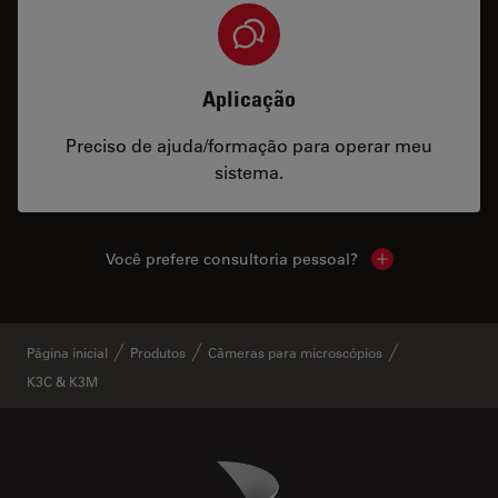
Aplicação
Preciso de ajuda/formação para operar meu
sistema.
Você prefere consultoria pessoal?
Show local cont
Página inicial
Produtos
Câmeras para microscópios
K3C & K3M
Danaher Logo
Footer