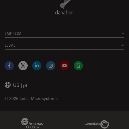
EMPRESA
LEGAL
Facebook
X
LinkedIn
Instagram
YouTube
Glassdoor
US
|
pt
© 2026 Leica Microsystems
Beckman Coulter Link
Genedata Link