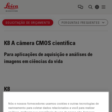
Leica Microsystems Logo
Togg
Insira o te
SOLICITAÇÃO DE ORÇAMENTO
PERGUNTAS FREQUENTES
K8
A câmera CMOS científica
Para aplicações de aquisição e análises de
imagens em ciências da vida
K8
Nós e nossos fornecedores usamos cookies e outras tecnologias de
rastreamento para coletar dados relacionados a você para realizar
O que é um sensor/câmera CMOS?