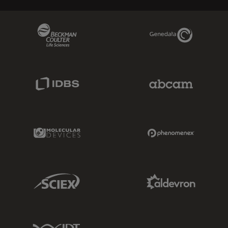
Beckman Coulter Link
Genedata Link
IDBS Link
Abcam Limited
Molecular Devices Link
Phenomenex L
Sciex Link
Aldevron Link
IDT Link