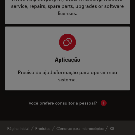
service, repairs, spare parts, upgrades or software
licenses.
Aplicação
Preciso de ajuda/formação para operar meu
sistema.
Você prefere consultoria pessoal?
Show local cont
Página inicial
Produtos
Câmeras para microscópios
K8