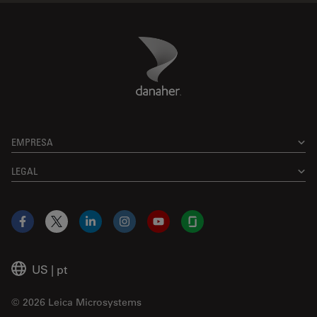
Danaher Logo
Footer
EMPRESA
LEGAL
Facebook
X
LinkedIn
Instagram
YouTube
Glassdoor
US
|
pt
© 2026 Leica Microsystems