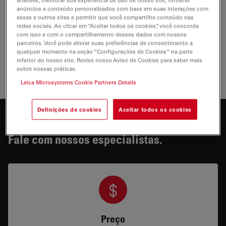
análises, melhorar sua experiência de uso de nosso site, fornecer
Show answer
anúncios e conteúdo personalizados com base em suas interações com
esses e outros sites e permitir que você compartilhe conteúdo nas
redes sociais. Ao clicar em “Aceitar todos os cookies”, você concorda
Quais são as vantagens das câmeras CMOS?
Show answer
com isso e com o compartilhamento desses dados com nossos
parceiros. Você pode alterar suas preferências de consentimento a
qualquer momento na seção “Configurações de Cookies” na parte
O que é um sensor CMOS com iluminação de
Show answer
inferior do nosso site. Revise nosso Aviso de Cookies para saber mais
fundo (BSI)?
sobre nossas práticas.
Leica Microsystems Cookie Partners Details
Definições de cookies
Aceitar todos os cookies
Interessado em saber mais?
Fale com nossos especialistas.
Preço