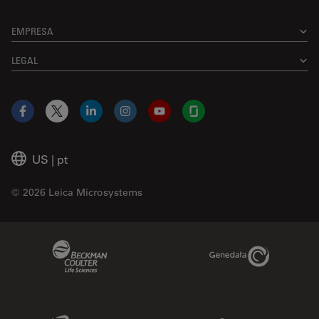
EMPRESA
LEGAL
Facebook
X
LinkedIn
Instagram
YouTube
Glassdoor
US
|
pt
© 2026 Leica Microsystems
Beckman Coulter Link
Genedata Link
IDBS Link
Abcam Limited