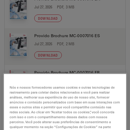
Jul 27, 2026
PDF, 3 MB
DOWNLOAD
Provido Brochure MC-0007016 ES
Jul 27, 2026
PDF, 2 MB
DOWNLOAD
Provido Brochure MC-0007016 FR
Jul 27, 2026
PDF, 2 MB
Nós e nossos fornecedores usamos cookies e outras tecnologias de
DOWNLOAD
rastreamento para coletar dados relacionados a você para realizar
análises, melhorar sua experiência de uso de nosso site, fornecer
anúncios e conteúdo personalizados com base em suas interações com
esses e outros sites e permitir que você compartilhe conteúdo nas
Provido Brochure MC-0007016 IT
redes sociais. Ao clicar em “Aceitar todos os cookies”, você concorda
com isso e com o compartilhamento desses dados com nossos
Jul 27, 2026
PDF, 2 MB
parceiros. Você pode alterar suas preferências de consentimento a
qualquer momento na seção “Configurações de Cookies” na parte
DOWNLOAD