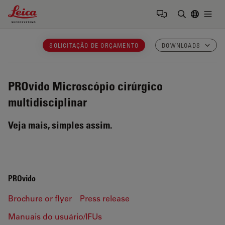
Leica Microsystems Logo
Togg
Insira o te
SOLICITAÇÃO DE ORÇAMENTO
DOWNLOADS
PROvido
Microscópio cirúrgico
multidisciplinar
Veja mais, simples assim.
PROvido
Brochure or flyer
Press release
Manuais do usuário/IFUs