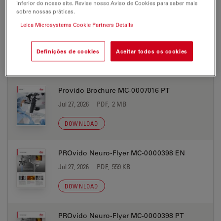
inferior do nosso site. Revise nosso Aviso de Cookies para saber mais
sobre nossas práticas.
Leica Microsystems Cookie Partners Details
Provido Brochure MC-0007016 JP
Jul 27, 2026
PDF, 2 MB
Definições de cookies
Aceitar todos os cookies
DOWNLOAD
Provido Brochure MC-0007016 PT
Jul 27, 2026
PDF, 2 MB
DOWNLOAD
PROvido Neuro-Flyer MC-0000398 EN
Jul 27, 2026
PDF, 559 KB
DOWNLOAD
PROvido Neuro-Flyer MC-0000398 PT