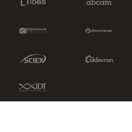
Molecular Devices Link
Phenomenex L
Sciex Link
Aldevron Link
IDT Link