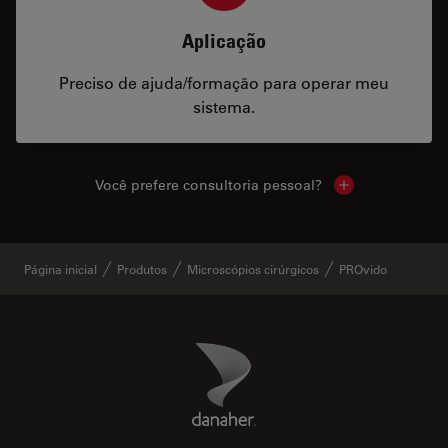
Aplicação
Preciso de ajuda/formação para operar meu
sistema.
Você prefere consultoria pessoal?
Show local cont
Página inicial
Produtos
Microscópios cirúrgicos
PROvido
Danaher Logo
Footer