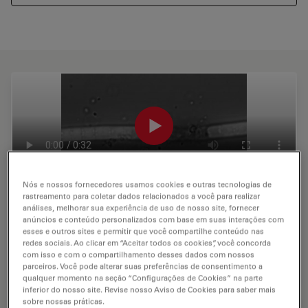
Nós e nossos fornecedores usamos cookies e outras tecnologias de
rastreamento para coletar dados relacionados a você para realizar
Cutting of algea with Infinity Scanner and
análises, melhorar sua experiência de uso de nosso site, fornecer
Pulsed Laser Unit (PLU)
anúncios e conteúdo personalizados com base em suas interações com
esses e outros sites e permitir que você compartilhe conteúdo nas
redes sociais. Ao clicar em “Aceitar todos os cookies”, você concorda
Video taken by Leica Microsystems
com isso e com o compartilhamento desses dados com nossos
parceiros. Você pode alterar suas preferências de consentimento a
qualquer momento na seção “Configurações de Cookies” na parte
inferior do nosso site. Revise nosso Aviso de Cookies para saber mais
sobre nossas práticas.