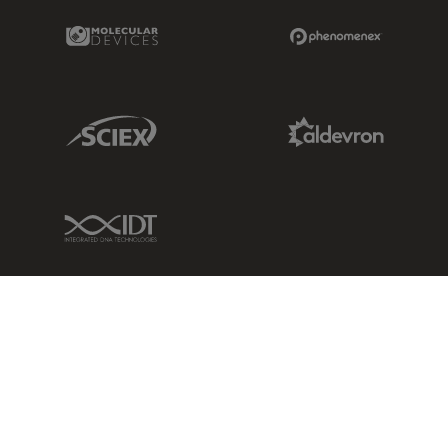
Molecular Devices Link
Phenomenex L
Sciex Link
Aldevron Link
IDT Link