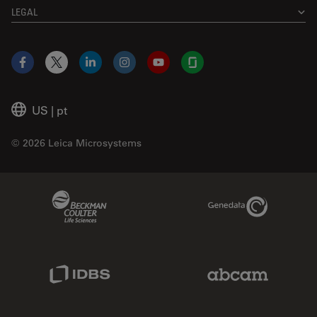
LEGAL
Facebook
X
LinkedIn
Instagram
YouTube
Glassdoor
US
|
pt
© 2026 Leica Microsystems
Beckman Coulter Link
Genedata Link
IDBS Link
Abcam Limited