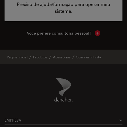
Preciso de ajuda/formação para operar meu
sistema.
Você prefere consultoria pessoal?
Show local cont
Página inicial
Produtos
Acessórios
Scanner Infinity
Danaher Logo
Footer
EMPRESA