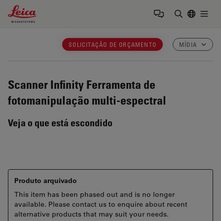
Leica Microsystems Logo
Togg
Insira o te
SOLICITAÇÃO DE ORÇAMENTO
MÍDIA
Scanner Infinity
Ferramenta de
fotomanipulação multi-espectral
Veja o que está escondido
Produto arquivado
This item has been phased out and is no longer
available. Please contact us to enquire about recent
alternative products that may suit your needs.