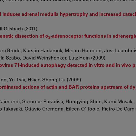
ad induces adrenal medulla hypertrophy and increased cate
f Gilsbach (2011)
enetic dissection of α
-adrenoceptor functions in adrenergi
2
Marc Brede, Kerstin Hadamek, Miriam Haubold, Jost Leemhui
ela Szabo, David Weinshenker, Lutz Hein (2009)
ovirus 71-induced autophagy detected in vitro and in vivo 
, Yu Tsai, Hsiao-Sheng Liu (2009)
rdinated actions of actin and BAR proteins upstream of d
aimondi, Summer Paradise, Hongying Shen, Kumi Mesaki,
Takasaki, Ottavio Cremona, Eileen O' Toole, Pietro De Camil