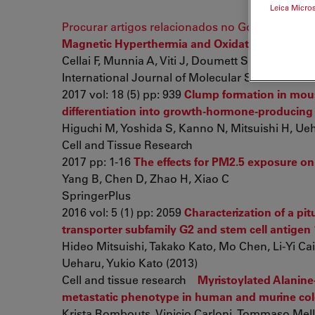
Leica Micro
Procurar artigos relacionados no Google Schola
Magnetic Hyperthermia and Oxidative Damage
Cellai F, Munnia A, Viti J, Doumett S, Ravagli C, et
International Journal of Molecular Sciences
2017 vol: 18 (5) pp: 939
Clump formation in mouse
differentiation into growth-hormone-producing 
Higuchi M, Yoshida S, Kanno N, Mitsuishi H, Ueha
Cell and Tissue Research
2017 pp: 1-16
The effects for PM2.5 exposure on 
Yang B, Chen D, Zhao H, Xiao C
SpringerPlus
2016 vol: 5 (1) pp: 2059
Characterization of a pit
transporter subfamily G2 and stem cell antigen 
Hideo Mitsuishi, Takako Kato, Mo Chen, Li-Yi Ca
Ueharu, Yukio Kato (2013)
Cell and tissue research
Myristoylated Alanin
metastatic phenotype in human and murine co
Krista Rombouts, Vinicio Carloni, Tommaso Mello