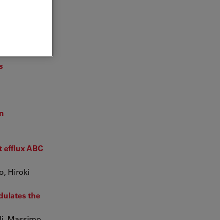
s
on
t efflux ABC
, Hiroki
dulates the
lli, Massimo