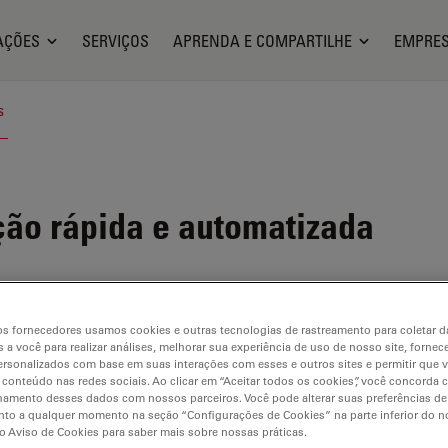
AÇÕES
SERVIÇOS
APRENDA E COMPARTILHE
EMPRE
s
o rápida e automatizada
s fornecedores usamos cookies e outras tecnologias de rastreamento para coletar 
 a você para realizar análises, melhorar sua experiência de uso de nosso site, fornec
ilable. Please contact us to enquire about recent alternative prod
rsonalizados com base em suas interações com esses e outros sites e permitir que 
 conteúdo nas redes sociais. Ao clicar em “Aceitar todos os cookies”, você concorda
hamento desses dados com nossos parceiros. Você pode alterar suas preferências de
to a qualquer momento na seção “Configurações de Cookies” na parte inferior do no
o Aviso de Cookies para saber mais sobre nossas práticas.