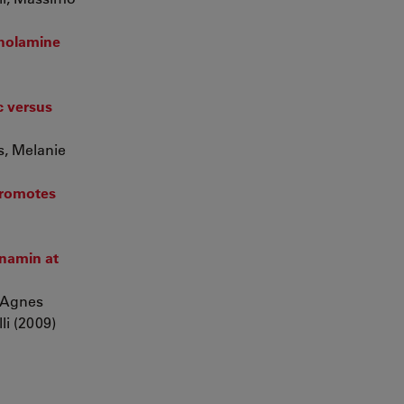
cholamine
c versus
s, Melanie
promotes
ynamin at
 Agnes
li (2009)