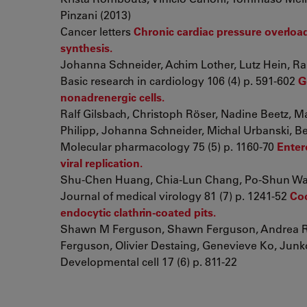
Pinzani (2013)
Cancer letters
Chronic cardiac pressure overlo
synthesis.
Johanna Schneider, Achim Lother, Lutz Hein, Ral
Basic research in cardiology 106 (4) p. 591-602
G
nonadrenergic cells.
Ralf Gilsbach, Christoph Röser, Nadine Beetz, 
Philipp, Johanna Schneider, Michal Urbanski, B
Molecular pharmacology 75 (5) p. 1160-70
Enter
viral replication.
Shu-Chen Huang, Chia-Lun Chang, Po-Shun Wang
Journal of medical virology 81 (7) p. 1241-52
Coo
endocytic clathrin-coated pits.
Shawn M Ferguson, Shawn Ferguson, Andrea R
Ferguson, Olivier Destaing, Genevieve Ko, Junko 
Developmental cell 17 (6) p. 811-22