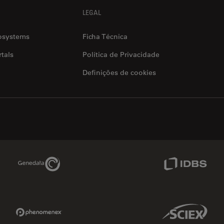
LEGAL
osystems
Ficha Técnica
tals
Política de Privacidade
Definições de cookies
Genedata Link
IDBS Link
Phenomenex Link
Sciex Link