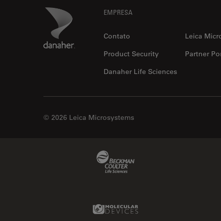
Footer
Danaher Logo
EMPRESA
Contato
Leica Micr
Product Security
Partner Por
Danaher Life Sciences
© 2026 Leica Microsystems
Beckman Coulter Link
Molecular Devices Link