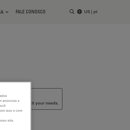
FALE CONOSCO
SA
US
|
pt
Insira o termo da pesquisa
dados
er anúncios e
ucts that may suit your needs.
você
 com isso e com
sso site.