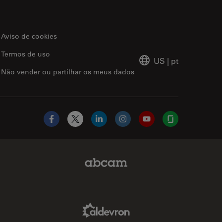
Aviso de cookies
Termos de uso
US
|
pt
Não vender ou partilhar os meus dados
Facebook
X
LinkedIn
Instagram
YouTube
Glassdoor
Abcam Limited Link
Aldevron Link