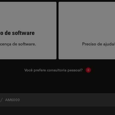
to de software
icença de software.
Preciso de ajuda
Você prefere consultoria pessoal?
Show local cont
AM6000