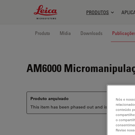
Leica Microsystems Logo
PRODUTOS
APLIC
Produto
Mídia
Downloads
Publicaçõe
AM6000
Micromanipulaçã
Produto arquivado
Nós e nosso
relacionados
This item has been phased out and is no longer ava
conteúdo pe
compartilhe
o compartil
consentimen
Revise noss