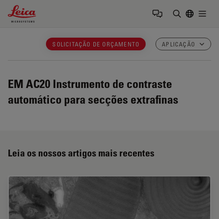
Leica Microsystems Logo
Togg
Insira o te
SOLICITAÇÃO DE ORÇAMENTO
APLICAÇÃO
EM AC20
Instrumento de contraste
automático para secções extrafinas
Leia os nossos artigos mais recentes