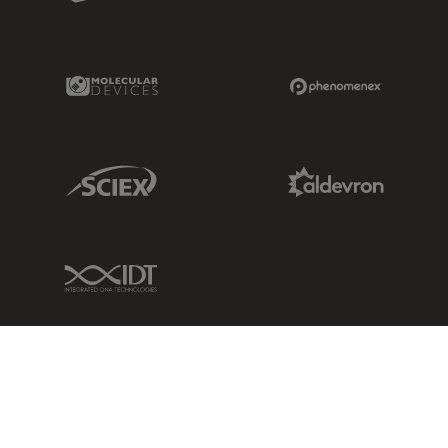
Molecular Devices Link
Phenomenex L
Sciex Link
Aldevron Link
IDT Link