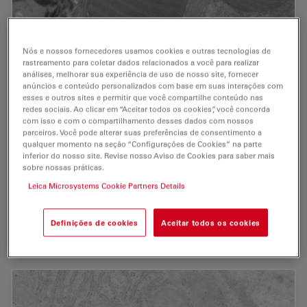
Nós e nossos fornecedores usamos cookies e outras tecnologias de
rastreamento para coletar dados relacionados a você para realizar
análises, melhorar sua experiência de uso de nosso site, fornecer
anúncios e conteúdo personalizados com base em suas interações com
esses e outros sites e permitir que você compartilhe conteúdo nas
redes sociais. Ao clicar em “Aceitar todos os cookies”, você concorda
Brief Introduction to Contrasting for EM
com isso e com o compartilhamento desses dados com nossos
parceiros. Você pode alterar suas preferências de consentimento a
Sample Preparation
qualquer momento na seção “Configurações de Cookies” na parte
inferior do nosso site. Revise nosso Aviso de Cookies para saber mais
Since the contrast in the electron microscope depends
sobre nossas práticas.
primarily on the differences in the electron density of
Leica Microsystems Cookie Partners Details
the organic molecules in the cell, the efficiency of a
stain is determined by the atomic…
Definições de cookies
Aceitar todos os cookies
Oct 02, 2013
Tutorial
Coloração
Brief I