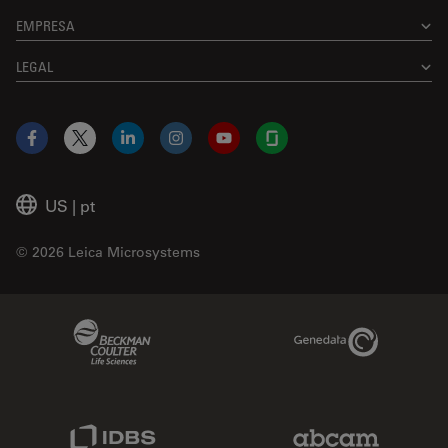
EMPRESA
LEGAL
Facebook
X
LinkedIn
Instagram
YouTube
Glassdoor
US
|
pt
© 2026 Leica Microsystems
Beckman Coulter Link
Genedata Link
IDBS Link
Abcam Limited