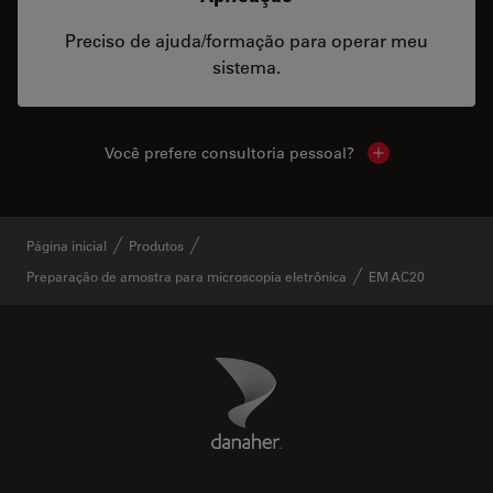
Preciso de ajuda/formação para operar meu
sistema.
Você prefere consultoria pessoal?
Show local cont
Página inicial
Produtos
Preparação de amostra para microscopia eletrônica
EM AC20
Danaher Logo
Footer