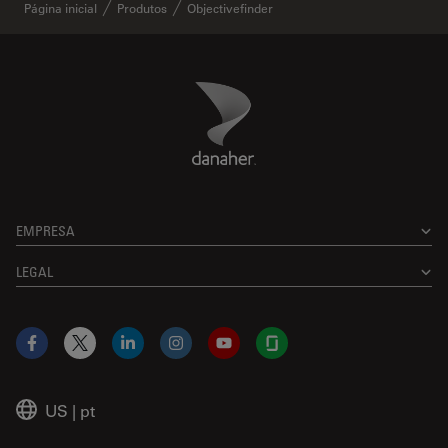
Página inicial
Produtos
Objectivefinder
Danaher Logo
Footer
EMPRESA
LEGAL
Facebook
X
LinkedIn
Instagram
YouTube
Glassdoor
US
|
pt