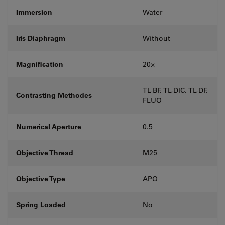
Immersion
Water
Iris Diaphragm
Without
Magnification
20⨉
TL-BF, TL-DIC, TL-DF,
Contrasting Methodes
FLUO
Numerical Aperture
0.5
Objective Thread
M25
Objective Type
APO
Spring Loaded
No