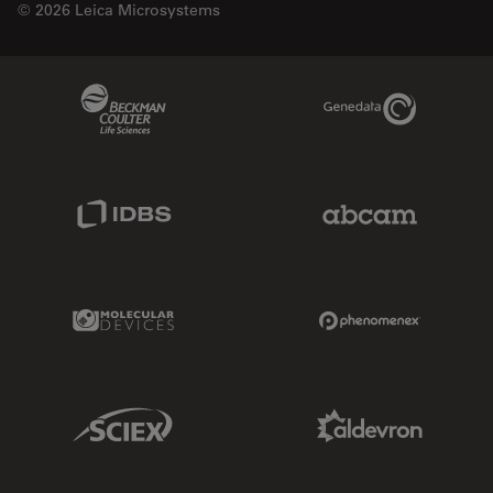
© 2026 Leica Microsystems
Beckman Coulter Link
Genedata Link
IDBS Link
Abcam Limited
Molecular Devices Link
Phenomenex L
Sciex Link
Aldevron Link