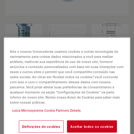
Nós e nossos fornecedores usamos cookies e outras tecnologias de
rastreamento para coletar dados relacionados a você para realizar
Microscope Objective HC APO L 20x/0,50
análises, melhorar sua experiência de uso de nosso site, fornecer
anúncios e conteúdo personalizados com base em suas interações com
W U-V-I
esses e outros sites e permitir que você compartilhe conteúdo nas
redes sociais. Ao clicar em “Aceitar todos os cookies”, você concorda
com isso e com o compartilhamento desses dados com nossos
parceiros. Você pode alterar suas preferências de consentimento a
SOLICITAÇÃO DE ORÇAMENTO
qualquer momento na seção “Configurações de Cookies” na parte
inferior do nosso site. Revise nosso Aviso de Cookies para saber mais
sobre nossas práticas.
Leica Microsystems Cookie Partners Details
Discover the perfect solution. Explore
our
Objective Finder
, compare
alternatives, and find the best fit for
Definições de cookies
Aceitar todos os cookies
your needs.