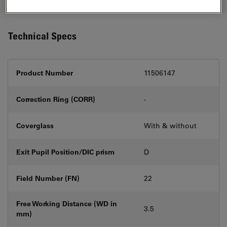
Technical Specs
Product Number
11506147
Correction Ring (CORR)
-
Coverglass
With & without
Exit Pupil Position/DIC prism
D
Field Number (FN)
22
Free Working Distance (WD in
3.5
mm)