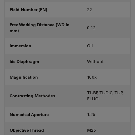
Field Number (FN)
22
Free Working Distance (WD in
0.12
mm)
Immersion
Oil
Iris Diaphragm
Without
Magnification
100⨉
TL-BF, TL-DIC, TL-P,
Contrasting Methodes
FLUO
Numerical Aperture
1.25
Objective Thread
M25