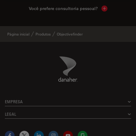
Você prefere consultoria pessoal?
Show local cont
Página inicial
Produtos
Objectivefinder
Danaher Logo
Footer
EMPRESA
LEGAL