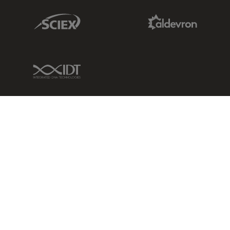
Sciex Link
Aldevron Link
IDT Link