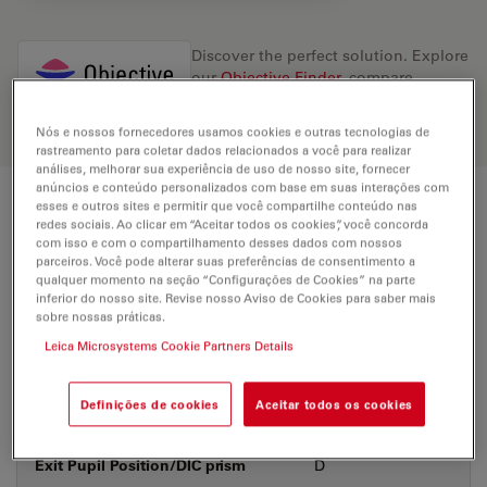
Discover the perfect solution. Explore
our
Objective Finder
, compare
alternatives, and find the best fit for
your needs.
Nós e nossos fornecedores usamos cookies e outras tecnologias de
rastreamento para coletar dados relacionados a você para realizar
análises, melhorar sua experiência de uso de nosso site, fornecer
anúncios e conteúdo personalizados com base em suas interações com
esses e outros sites e permitir que você compartilhe conteúdo nas
Technical Specs
redes sociais. Ao clicar em “Aceitar todos os cookies”, você concorda
com isso e com o compartilhamento desses dados com nossos
parceiros. Você pode alterar suas preferências de consentimento a
qualquer momento na seção “Configurações de Cookies” na parte
Product Number
11506158
inferior do nosso site. Revise nosso Aviso de Cookies para saber mais
sobre nossas práticas.
Leica Microsystems Cookie Partners Details
Correction Ring (CORR)
-
Definições de cookies
Aceitar todos os cookies
Coverglass
With & without
Exit Pupil Position/DIC prism
D