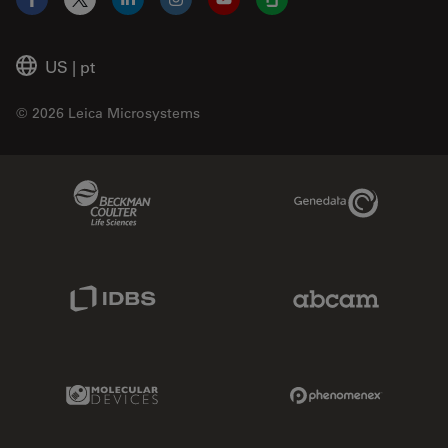
Facebook
X
LinkedIn
Instagram
YouTube
Glassdoor
US
|
pt
© 2026 Leica Microsystems
Beckman Coulter Link
Genedata Link
IDBS Link
Abcam Limited
Molecular Devices Link
Phenomenex L