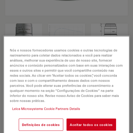
Nós e nossos fornecedores usamos cookies e outras tecnologias de
rastreamento para coletar dados relacionados a você para realizar
Microscope Objective HC PL FLUOTAR
análises, melhorar sua experiência de uso de nosso site, fornecer
anúncios e conteúdo personalizados com base em suas interações com
1,25x/0,04 T
esses e outros sites e permitir que você compartilhe conteúdo nas
redes sociais. Ao clicar em “Aceitar todos os cookies”, você concorda
com isso e com o compartilhamento desses dados com nossos
parceiros. Você pode alterar suas preferências de consentimento a
SOLICITAÇÃO DE ORÇAMENTO
qualquer momento na seção “Configurações de Cookies” na parte
inferior do nosso site. Revise nosso Aviso de Cookies para saber mais
sobre nossas práticas.
Leica Microsystems Cookie Partners Details
Discover the perfect solution. Explore
our
Objective Finder
, compare
alternatives, and find the best fit for
Definições de cookies
Aceitar todos os cookies
your needs.