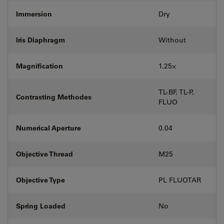
Immersion
Dry
Iris Diaphragm
Without
Magnification
1.25⨉
TL-BF, TL-P,
Contrasting Methodes
FLUO
Numerical Aperture
0.04
Objective Thread
M25
Objective Type
PL FLUOTAR
Spring Loaded
No