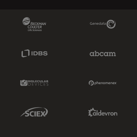
Beckman Coulter Link
Genedata Link
IDBS Link
Abcam Limited
Molecular Devices Link
Phenomenex L
Sciex Link
Aldevron Link