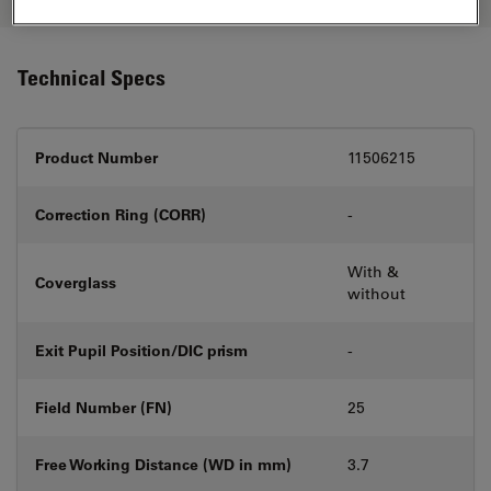
Technical Specs
Product Number
11506215
Correction Ring (CORR)
-
With &
Coverglass
without
Exit Pupil Position/DIC prism
-
Field Number (FN)
25
Free Working Distance (WD in mm)
3.7