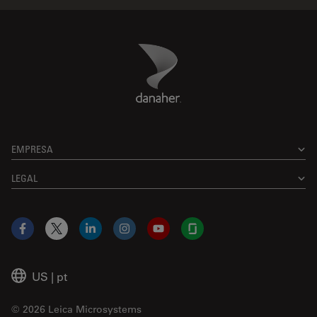
Danaher Logo
Footer
EMPRESA
LEGAL
Facebook
X
LinkedIn
Instagram
YouTube
Glassdoor
US
|
pt
© 2026 Leica Microsystems