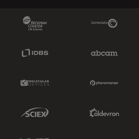
Beckman Coulter Link
Genedata Link
IDBS Link
Abcam Limited
Molecular Devices Link
Phenomenex L
Sciex Link
Aldevron Link
IDT Link