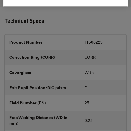
Technical Specs
Product Number
11506223
Correction Ring (CORR)
CORR
Coverglass
With
Exit Pupil Position/DIC prism
D
Field Number (FN)
25
Free Working Distance (WD in
0.22
mm)