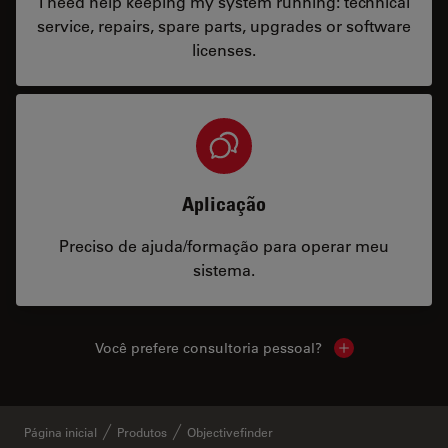
I need help keeping my system running: technical
service, repairs, spare parts, upgrades or software
licenses.
Aplicação
Preciso de ajuda/formação para operar meu
sistema.
Você prefere consultoria pessoal?
Show local cont
Página inicial
Produtos
Objectivefinder