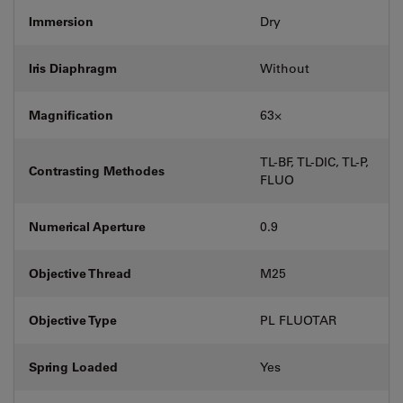
Immersion
Dry
Iris Diaphragm
Without
Magnification
63⨉
TL-BF, TL-DIC, TL-P,
Contrasting Methodes
FLUO
Numerical Aperture
0.9
Objective Thread
M25
Objective Type
PL FLUOTAR
Spring Loaded
Yes