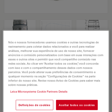
Nós e nossos fornecedores usamos cookies e outras tecnologias de
rastreamento para coletar dados relacionados a você para realizar
Microscope Objective HC PL FLUOTAR
análises, melhorar sua experiência de uso de nosso site, fornecer
anúncios e conteúdo personalizados com base em suas interações com
63x/0,90 CORR
esses e outros sites e permitir que você compartilhe conteúdo nas
redes sociais. Ao clicar em “Aceitar todos os cookies”, você concorda
com isso e com o compartilhamento desses dados com nossos
parceiros. Você pode alterar suas preferências de consentimento a
SOLICITAÇÃO DE ORÇAMENTO
qualquer momento na seção “Configurações de Cookies” na parte
inferior do nosso site. Revise nosso Aviso de Cookies para saber mais
sobre nossas práticas.
Leica Microsystems Cookie Partners Details
Discover the perfect solution. Explore
our
Objective Finder
, compare
alternatives, and find the best fit for
Definições de cookies
Aceitar todos os cookies
your needs.