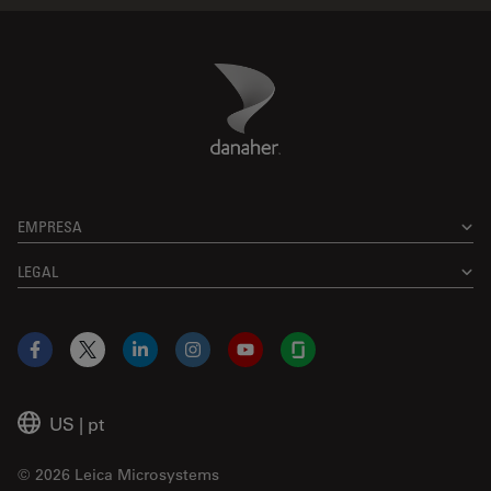
Danaher Logo
Footer
EMPRESA
LEGAL
Facebook
X
LinkedIn
Instagram
YouTube
Glassdoor
US
|
pt
© 2026 Leica Microsystems