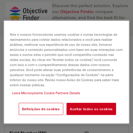
Discover the perfect solution. Explore
our
Objective Finder
, compare
alternatives, and find the best fit for
your needs.
Nós e nossos fornecedores usamos cookies e outras tecnologias de
rastreamento para coletar dados relacionados a você para realizar
análises, melhorar sua experiência de uso de nosso site, fornecer
Technical Specs
anúncios e conteúdo personalizados com base em suas interações com
esses e outros sites e permitir que você compartilhe conteúdo nas
redes sociais. Ao clicar em “Aceitar todos os cookies”, você concorda
com isso e com o compartilhamento desses dados com nossos
parceiros. Você pode alterar suas preferências de consentimento a
Product Number
11506228
qualquer momento na seção “Configurações de Cookies” na parte
inferior do nosso site. Revise nosso Aviso de Cookies para saber mais
sobre nossas práticas.
Correction Ring (CORR)
-
Leica Microsystems Cookie Partners Details
Coverglass
With & without
Definições de cookies
Aceitar todos os cookies
Exit Pupil Position/DIC prism
-
Field Number (FN)
20