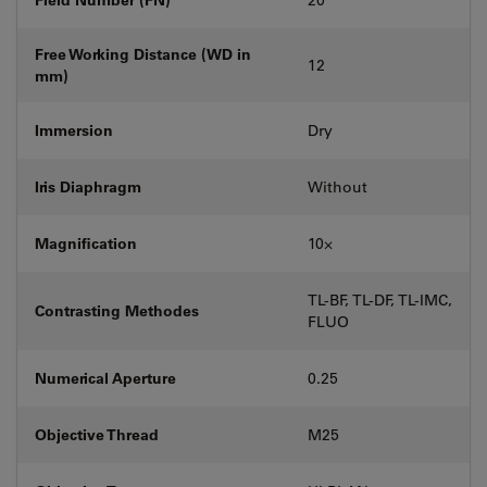
Free Working Distance (WD in
12
mm)
Immersion
Dry
Iris Diaphragm
Without
Magnification
10⨉
TL-BF, TL-DF, TL-IMC,
Contrasting Methodes
FLUO
Numerical Aperture
0.25
Objective Thread
M25