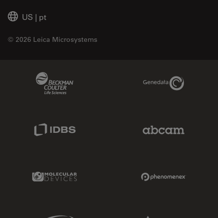
US
|
pt
© 2026 Leica Microsystems
Beckman Coulter Link
Genedata Link
IDBS Link
Abcam Limited
Molecular Devices Link
Phenomenex L
Sciex Link
Aldevron Link