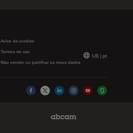
Aviso de cookies
Termos de uso
US
|
pt
Não vender ou partilhar os meus dados
Facebook
X
LinkedIn
Instagram
YouTube
Glassdoor
Abcam Limited Link