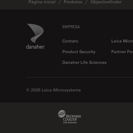
Página inicial
Produtos
Objectivefinder
Footer
Danaher Logo
EMPRESA
Contato
Leica Micr
Product Security
Partner Por
Danaher Life Sciences
© 2026 Leica Microsystems
Beckman Coulter Link