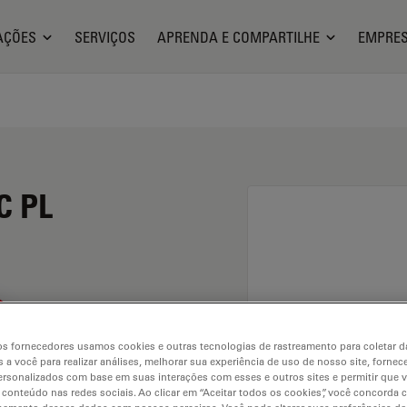
AÇÕES
SERVIÇOS
APRENDA E COMPARTILHE
EMPRE
C PL
s fornecedores usamos cookies e outras tecnologias de rastreamento para coletar 
 a você para realizar análises, melhorar sua experiência de uso de nosso site, fornec
rsonalizados com base em suas interações com esses e outros sites e permitir que 
 conteúdo nas redes sociais. Ao clicar em “Aceitar todos os cookies”, você concorda
. Explore our
Objective