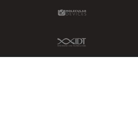
Molecular Devices Link
IDT Link