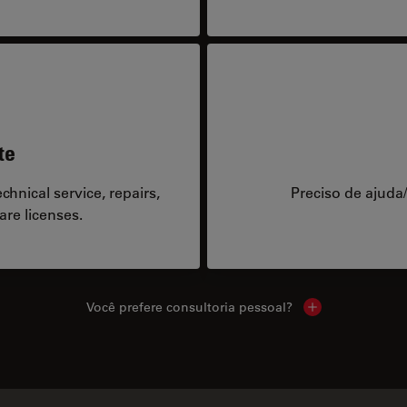
te
hnical service, repairs,
Preciso de ajuda
are licenses.
Você prefere consultoria pessoal?
Show local cont