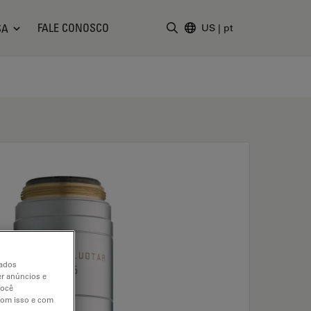
FALE CONOSCO
SA
US
|
pt
Insira o termo da pesquisa
dados
er anúncios e
você
 com isso e com