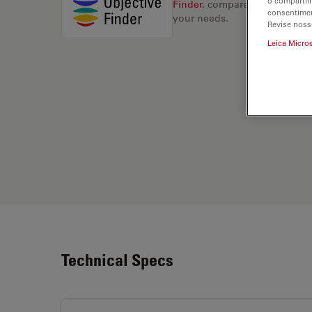
o compartil
Finder
, compare alternatives, 
consentimen
your needs.
Revise noss
Leica Micro
Technical Specs