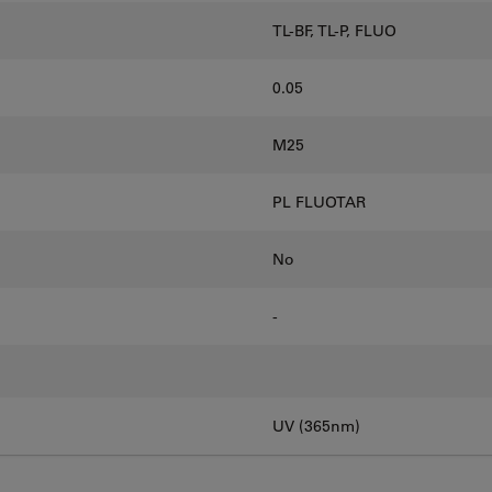
TL-BF, TL-P, FLUO
0.05
M25
PL FLUOTAR
No
-
UV (365nm)