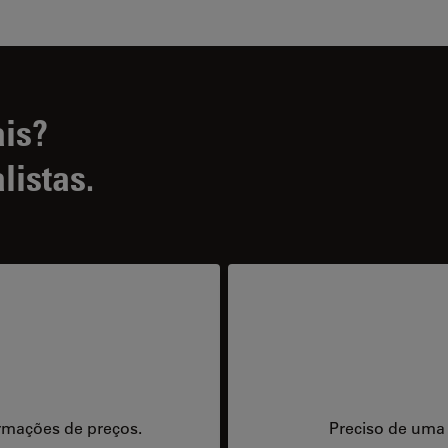
ais?
listas.
rmações de preços.
Preciso de uma