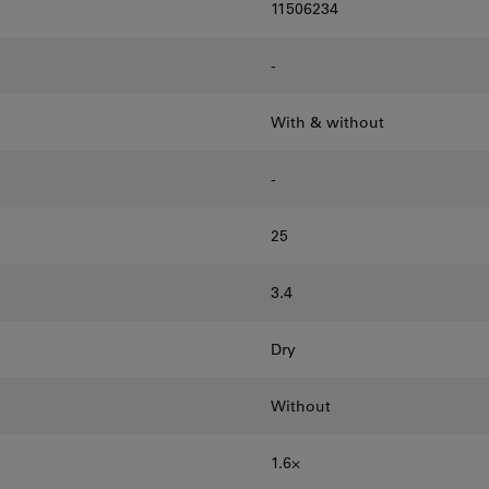
11506234
-
With & without
-
25
3.4
Dry
Without
1.6⨉