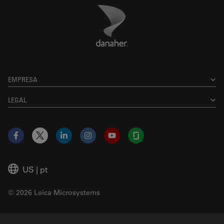
Danaher Logo
Footer
EMPRESA
LEGAL
Facebook
X
LinkedIn
Instagram
YouTube
Glassdoor
US
|
pt
© 2026 Leica Microsystems