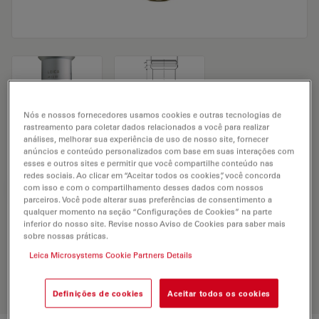
Nós e nossos fornecedores usamos cookies e outras tecnologias de
rastreamento para coletar dados relacionados a você para realizar
Microscope Objective HI PLAN 63x/0,75
análises, melhorar sua experiência de uso de nosso site, fornecer
anúncios e conteúdo personalizados com base em suas interações com
esses e outros sites e permitir que você compartilhe conteúdo nas
redes sociais. Ao clicar em “Aceitar todos os cookies”, você concorda
com isso e com o compartilhamento desses dados com nossos
SOLICITAÇÃO DE ORÇAMENTO
parceiros. Você pode alterar suas preferências de consentimento a
qualquer momento na seção “Configurações de Cookies” na parte
inferior do nosso site. Revise nosso Aviso de Cookies para saber mais
sobre nossas práticas.
Discover the perfect solution. Explore
our
Objective Finder
, compare
Leica Microsystems Cookie Partners Details
alternatives, and find the best fit for
your needs.
Definições de cookies
Aceitar todos os cookies