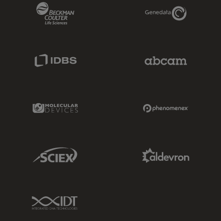
Beckman Coulter Link
Genedata Link
IDBS Link
Abcam Limited
Molecular Devices Link
Phenomenex L
Sciex Link
Aldevron Link
IDT Link