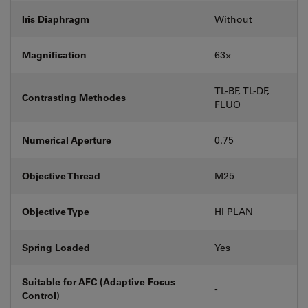
Iris Diaphragm
Without
Magnification
63⨉
TL-BF, TL-DF,
Contrasting Methodes
FLUO
Numerical Aperture
0.75
Objective Thread
M25
Objective Type
HI PLAN
Spring Loaded
Yes
Suitable for AFC (Adaptive Focus
-
Control)