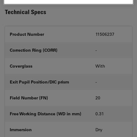
Technical Specs
Product Number
11506237
Correction Ring (CORR)
-
Coverglass
With
Exit Pupil Position/DIC prism
-
Field Number (FN)
20
Free Working Distance (WD in mm)
0.31
Immersion
Dry