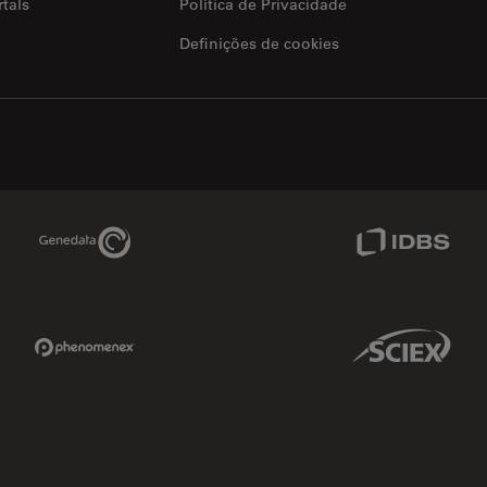
tals
Política de Privacidade
Definições de cookies
Genedata Link
IDBS Link
Phenomenex Link
Sciex Link