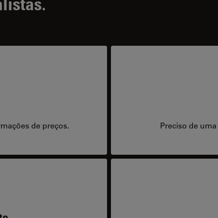
listas.
rmações de preços.
Preciso de uma
te