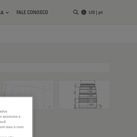
FALE CONOSCO
SA
US
|
pt
Insira o termo da pesquisa
dados
er anúncios e
você
 com isso e com