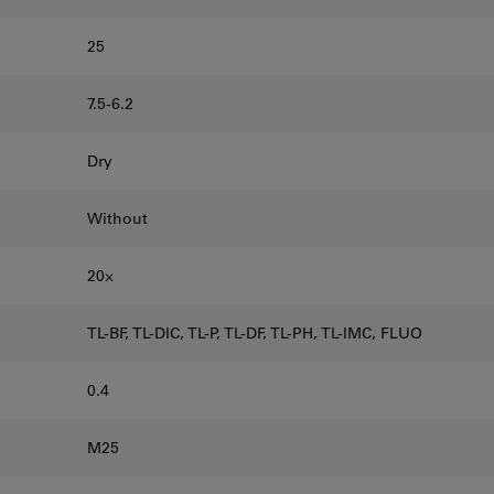
25
7.5-6.2
Dry
Without
20⨉
TL-BF, TL-DIC, TL-P, TL-DF, TL-PH, TL-IMC, FLUO
0.4
M25