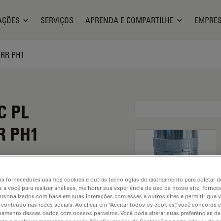
AÇÕES
SERVIÇOS
APRENDA E COMPARTILHE
EMPRE
ORR PH1
C PL
R PH1
s fornecedores usamos cookies e outras tecnologias de rastreamento para coletar 
 a você para realizar análises, melhorar sua experiência de uso de nosso site, fornec
rsonalizados com base em suas interações com esses e outros sites e permitir que 
 conteúdo nas redes sociais. Ao clicar em “Aceitar todos os cookies”, você concorda
hamento desses dados com nossos parceiros. Você pode alterar suas preferências de
. Explore our
Objective