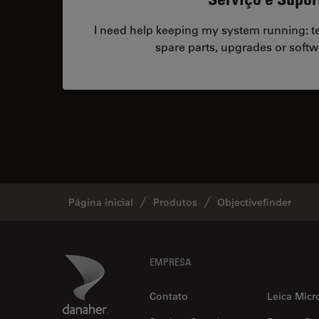
I need help keeping my system running: tec
spare parts, upgrades or softw
Página inicial
Produtos
Objectivefinder
Footer
Danaher Logo
EMPRESA
Contato
Leica Micr