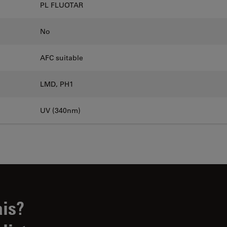
PL FLUOTAR
No
AFC suitable
LMD, PH1
UV (340nm)
ais?