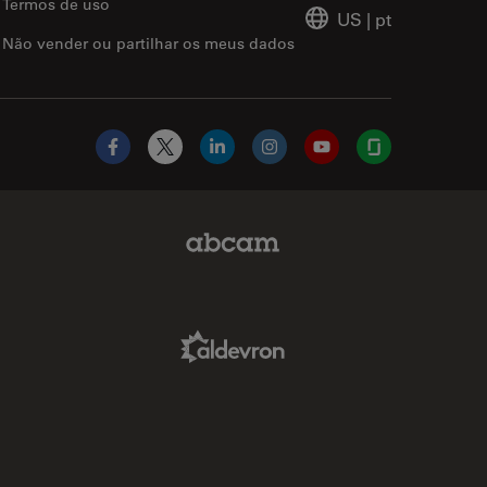
Termos de uso
US
|
pt
Não vender ou partilhar os meus dados
Facebook
X
LinkedIn
Instagram
YouTube
Glassdoor
Abcam Limited Link
Aldevron Link