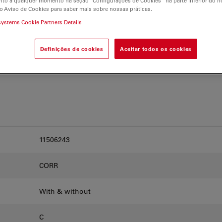
to a qualquer momento na seção “Configurações de Cookies” na parte inferior do no
and find the best fit for
o Aviso de Cookies para saber mais sobre nossas práticas.
systems Cookie Partners Details
Definições de cookies
Aceitar todos os cookies
11506243
CORR
With & without
C