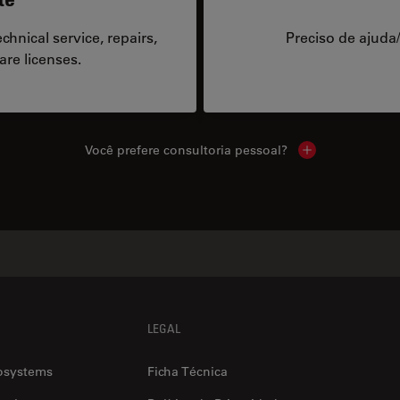
hnical service, repairs,
Preciso de ajuda
are licenses.
Você prefere consultoria pessoal?
Show local cont
LEGAL
osystems
Ficha Técnica