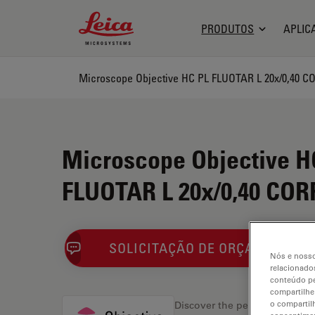
Leica Microsystems Logo
PRODUTOS
APLIC
Microscope Objective HC PL FLUOTAR L 20x/0,40 C
Microscope Objective H
FLUOTAR L 20x/0,40 COR
SOLICITAÇÃO DE ORÇAMENTO
Nós e nosso
relacionados
conteúdo pe
compartilhe
o compartil
Discover the perfect solution