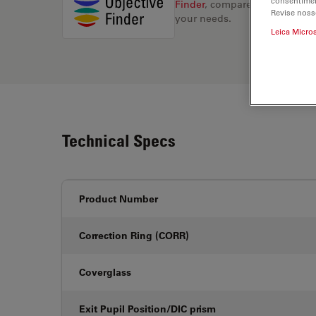
consentimen
Finder
, compare alternatives, 
Revise noss
your needs.
Leica Micro
Technical Specs
Product Number
Correction Ring (CORR)
Coverglass
Exit Pupil Position/DIC prism