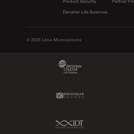
Product Security
Partner Por
Danaher Life Sciences
© 2026 Leica Microsystems
Beckman Coulter Link
Molecular Devices Link
IDT Link