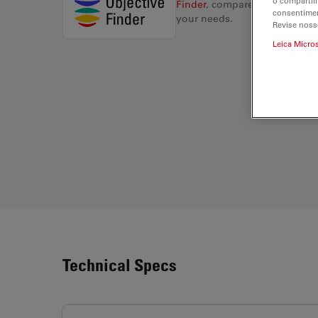
o compartil
Finder
, compare alternatives, 
consentimen
your needs.
Revise noss
Leica Micro
Technical Specs