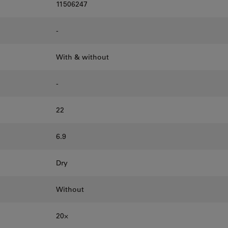
11506247
-
With & without
-
22
6.9
Dry
Without
20⨉