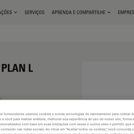
AÇÕES
SERVIÇOS
APRENDA E COMPARTILHE
EMPRE
 PLAN L
s fornecedores usamos cookies e outras tecnologias de rastreamento para coletar 
 a você para realizar análises, melhorar sua experiência de uso de nosso site, fornec
rsonalizados com base em suas interações com esses e outros sites e permitir que 
 conteúdo nas redes sociais. Ao clicar em “Aceitar todos os cookies”, você concorda
. Explore our
Objective