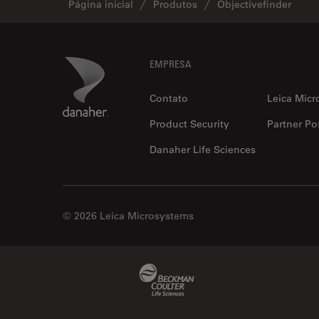
Página inicial
Produtos
Objectivefinder
Footer
Danaher Logo
EMPRESA
Contato
Leica Micr
Product Security
Partner Por
Danaher Life Sciences
© 2026 Leica Microsystems
Beckman Coulter Link