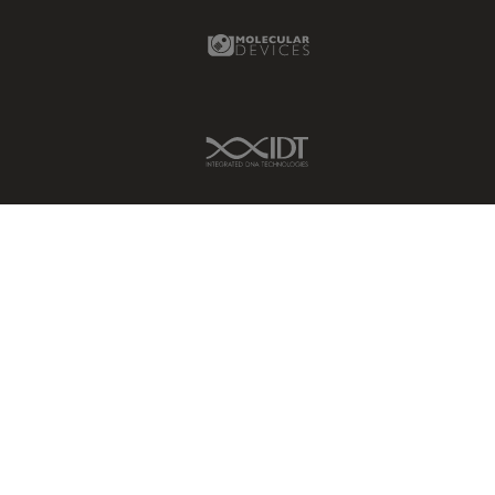
Molecular Devices Link
IDT Link