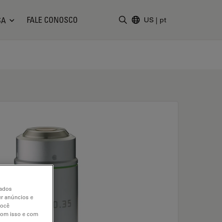
FALE CONOSCO
SA
US
|
pt
Insira o termo da pesquisa
dados
er anúncios e
você
 com isso e com