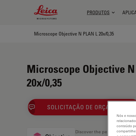
Leica Microsystems Logo
PRODUTOS
APLIC
Microscope Objective N PLAN L 20x/0,35
Microscope Objective N
20x/0,35
SOLICITAÇÃO DE ORÇAMENTO
Nós e nosso
relacionados
conteúdo pe
compartilhe
Discover the perfect solution