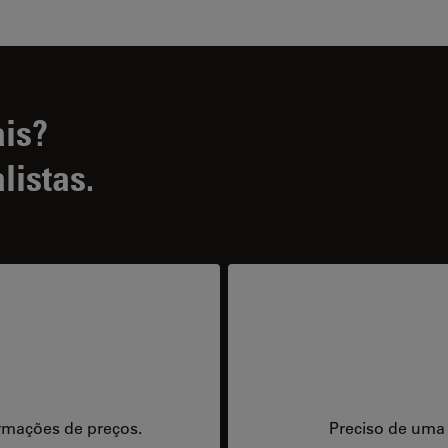
ais?
listas.
rmações de preços.
Preciso de uma