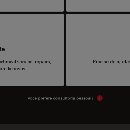
te
hnical service, repairs,
Preciso de ajuda
are licenses.
Você prefere consultoria pessoal?
Show local cont