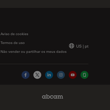
Aviso de cookies
Termos de uso
US
|
pt
Não vender ou partilhar os meus dados
Facebook
X
LinkedIn
Instagram
YouTube
Glassdoor
Abcam Limited Link