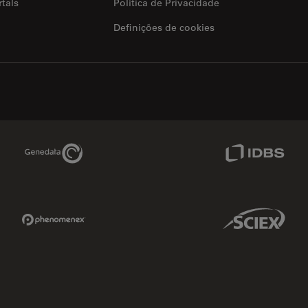
tals
Política de Privacidade
Definições de cookies
Genedata Link
IDBS Link
Phenomenex Link
Sciex Link