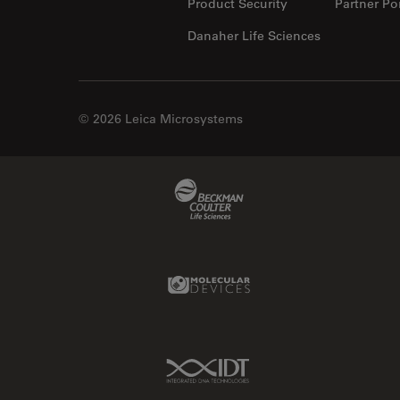
Product Security
Partner Por
Danaher Life Sciences
© 2026 Leica Microsystems
Beckman Coulter Link
Molecular Devices Link
IDT Link