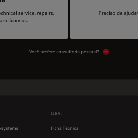
hnical service, repairs,
Preciso de ajuda
are licenses.
Você prefere consultoria pessoal?
Show local cont
LEGAL
osystems
Ficha Técnica