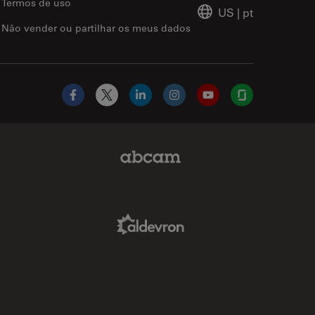
Termos de uso
US
|
pt
Não vender ou partilhar os meus dados
Facebook
X
LinkedIn
Instagram
YouTube
Glassdoor
Abcam Limited Link
Aldevron Link