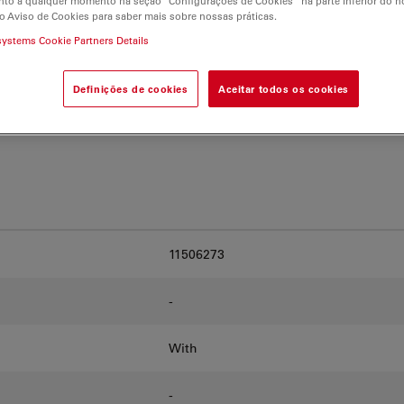
to a qualquer momento na seção “Configurações de Cookies” na parte inferior do no
and find the best fit for
o Aviso de Cookies para saber mais sobre nossas práticas.
systems Cookie Partners Details
Definições de cookies
Aceitar todos os cookies
11506273
-
With
-