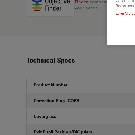
consentimen
Finder
, compare alternatives, 
Revise noss
your needs.
Leica Micro
Technical Specs
Product Number
Correction Ring (CORR)
Coverglass
Exit Pupil Position/DIC prism