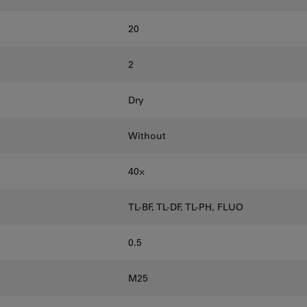
20
2
Dry
Without
40⨉
TL-BF, TL-DF, TL-PH, FLUO
0.5
M25