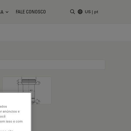
FALE CONOSCO
SA
US
|
pt
Insira o termo da pesquisa
dados
er anúncios e
você
 com isso e com