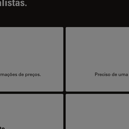
listas.
rmações de preços.
Preciso de uma
te