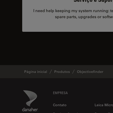
I need help keeping my system running: tec
spare parts, upgrades or softw
Página inicial
Produtos
Objectivefinder
Footer
Danaher Logo
EMPRESA
Contato
Leica Micr