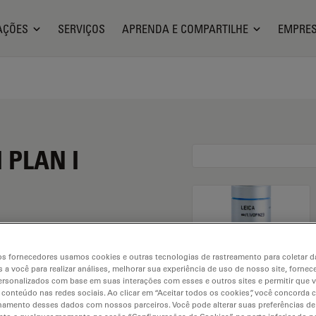
AÇÕES
SERVIÇOS
APRENDA E COMPARTILHE
EMPRE
I PLAN I
s fornecedores usamos cookies e outras tecnologias de rastreamento para coletar 
 a você para realizar análises, melhorar sua experiência de uso de nosso site, fornec
rsonalizados com base em suas interações com esses e outros sites e permitir que 
 conteúdo nas redes sociais. Ao clicar em “Aceitar todos os cookies”, você concorda
hamento desses dados com nossos parceiros. Você pode alterar suas preferências de
. Explore our
Objective