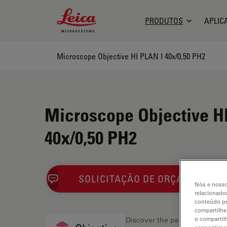
Leica Microsystems Logo
PRODUTOS
APLIC
Microscope Objective HI PLAN I 40x/0,50 PH2
Microscope Objective H
40x/0,50 PH2
SOLICITAÇÃO DE ORÇAMENTO
Nós e nosso
relacionados
conteúdo pe
compartilhe
o compartil
Discover the perfect solution