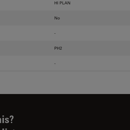
HI PLAN
No
-
PH2
-
ais?