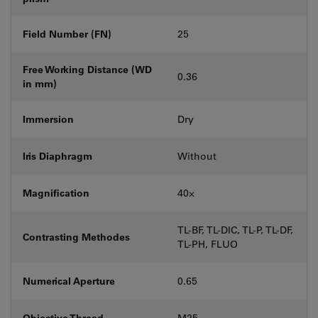
Field Number (FN)
25
Free Working Distance (WD
0.36
in mm)
Immersion
Dry
Iris Diaphragm
Without
Magnification
40⨉
TL-BF, TL-DIC, TL-P, TL-DF,
Contrasting Methodes
TL-PH, FLUO
Numerical Aperture
0.65
Objective Thread
M25