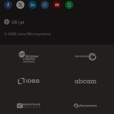
Facebook
X
LinkedIn
Instagram
YouTube
Glassdoor
US
|
pt
© 2026 Leica Microsystems
Beckman Coulter Link
Genedata Link
IDBS Link
Abcam Limited
Molecular Devices Link
Phenomenex L