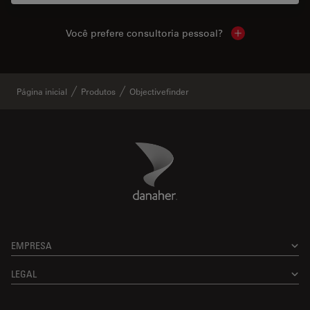
Você prefere consultoria pessoal?
Show local cont
Página inicial
Produtos
Objectivefinder
Danaher Logo
Footer
EMPRESA
LEGAL