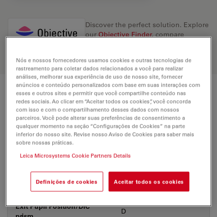
Discover the perfect solution. Explore
our
Objective Finder
, compare
alternatives, and find the best fit for
your needs.
Nós e nossos fornecedores usamos cookies e outras tecnologias de
rastreamento para coletar dados relacionados a você para realizar
análises, melhorar sua experiência de uso de nosso site, fornecer
anúncios e conteúdo personalizados com base em suas interações com
esses e outros sites e permitir que você compartilhe conteúdo nas
Technical Specs
redes sociais. Ao clicar em “Aceitar todos os cookies”, você concorda
com isso e com o compartilhamento desses dados com nossos
parceiros. Você pode alterar suas preferências de consentimento a
qualquer momento na seção “Configurações de Cookies” na parte
Product Number
11506311
inferior do nosso site. Revise nosso Aviso de Cookies para saber mais
sobre nossas práticas.
Leica Microsystems Cookie Partners Details
Correction Ring (CORR)
-
Coverglass
With
Definições de cookies
Aceitar todos os cookies
Exit Pupil Position/DIC
D
prism