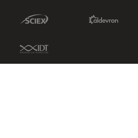
Sciex Link
Aldevron Link
IDT Link