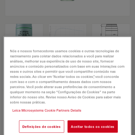
Nós e nossos fornecedores usamos cookies e outras tecnologias de
rastreamento para coletar dados relacionados a você para realizar
Microscope Objective HC FL PLAN
análises, melhorar sua experiência de uso de nosso site, fornecer
anúncios e conteúdo personalizados com base em suas interações com
100x/1,25 OIL PH3
esses e outros sites e permitir que você compartilhe conteúdo nas
redes sociais. Ao clicar em “Aceitar todos os cookies”, você concorda
com isso e com o compartilhamento desses dados com nossos
parceiros. Você pode alterar suas preferências de consentimento a
SOLICITAÇÃO DE ORÇAMENTO
qualquer momento na seção “Configurações de Cookies” na parte
inferior do nosso site. Revise nosso Aviso de Cookies para saber mais
sobre nossas práticas.
Leica Microsystems Cookie Partners Details
Discover the perfect solution. Explore
our
Objective Finder
, compare
alternatives, and find the best fit for
Definições de cookies
Aceitar todos os cookies
your needs.