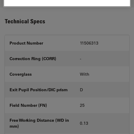
Technical Specs
Product Number
11506313
Correction Ring (CORR)
-
Coverglass
With
Exit Pupil Position/DIC prism
D
Field Number (FN)
25
Free Working Distance (WD in
0.13
mm)