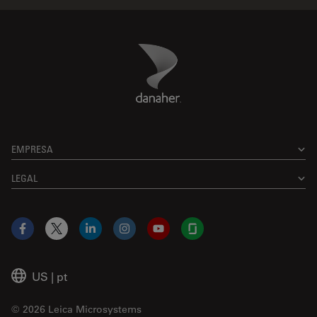
Danaher Logo
Footer
EMPRESA
LEGAL
Facebook
X
LinkedIn
Instagram
YouTube
Glassdoor
US
|
pt
© 2026 Leica Microsystems