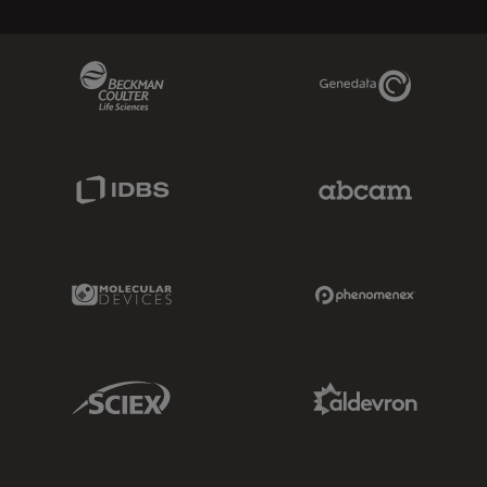
Beckman Coulter Link
Genedata Link
IDBS Link
Abcam Limited
Molecular Devices Link
Phenomenex L
Sciex Link
Aldevron Link