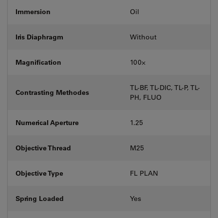
Immersion
Oil
Iris Diaphragm
Without
Magnification
100⨉
TL-BF, TL-DIC, TL-P, TL-
Contrasting Methodes
PH, FLUO
Numerical Aperture
1.25
Objective Thread
M25
Objective Type
FL PLAN
Spring Loaded
Yes