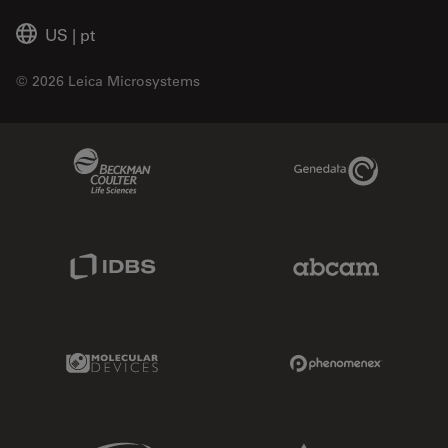
US
|
pt
© 2026 Leica Microsystems
Beckman Coulter Link
Genedata Link
IDBS Link
Abcam Limited
Molecular Devices Link
Phenomenex L
Sciex Link
Aldevron Link