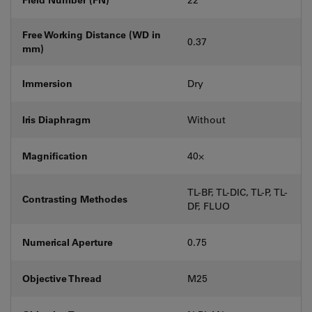
Free Working Distance (WD in
0.37
mm)
Immersion
Dry
Iris Diaphragm
Without
Magnification
40⨉
TL-BF, TL-DIC, TL-P, TL-
Contrasting Methodes
DF, FLUO
Numerical Aperture
0.75
Objective Thread
M25