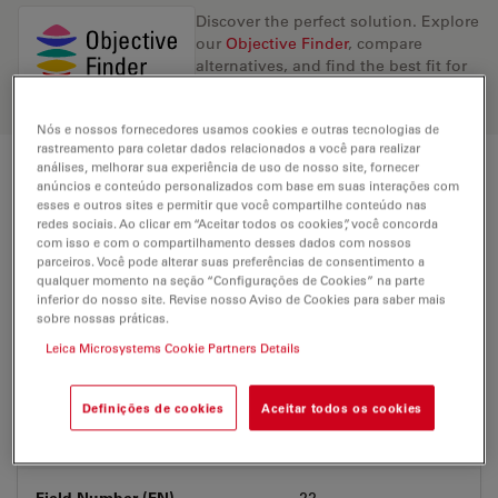
Discover the perfect solution. Explore
our
Objective Finder
, compare
alternatives, and find the best fit for
your needs.
Nós e nossos fornecedores usamos cookies e outras tecnologias de
rastreamento para coletar dados relacionados a você para realizar
análises, melhorar sua experiência de uso de nosso site, fornecer
Technical Specs
anúncios e conteúdo personalizados com base em suas interações com
esses e outros sites e permitir que você compartilhe conteúdo nas
redes sociais. Ao clicar em “Aceitar todos os cookies”, você concorda
com isso e com o compartilhamento desses dados com nossos
parceiros. Você pode alterar suas preferências de consentimento a
Product Number
11506314
qualquer momento na seção “Configurações de Cookies” na parte
inferior do nosso site. Revise nosso Aviso de Cookies para saber mais
sobre nossas práticas.
Correction Ring (CORR)
-
Leica Microsystems Cookie Partners Details
Coverglass
Without
Definições de cookies
Aceitar todos os cookies
Exit Pupil Position/DIC prism
D
Field Number (FN)
22