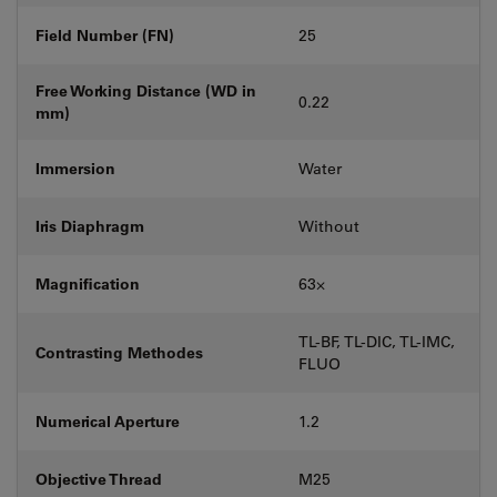
Field Number (FN)
25
Free Working Distance (WD in
0.22
mm)
Immersion
Water
Iris Diaphragm
Without
Magnification
63⨉
TL-BF, TL-DIC, TL-IMC,
Contrasting Methodes
FLUO
Numerical Aperture
1.2
Objective Thread
M25