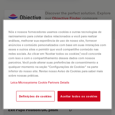
Discover the perfect solution. Explore
our
Objective Finder
, compare
alternatives, and find the best fit for
your needs.
Nós e nossos fornecedores usamos cookies e outras tecnologias de
rastreamento para coletar dados relacionados a você para realizar
análises, melhorar sua experiência de uso de nosso site, fornecer
anúncios e conteúdo personalizados com base em suas interações com
esses e outros sites e permitir que você compartilhe conteúdo nas
Technical Specs
redes sociais. Ao clicar em “Aceitar todos os cookies”, você concorda
com isso e com o compartilhamento desses dados com nossos
parceiros. Você pode alterar suas preferências de consentimento a
qualquer momento na seção “Configurações de Cookies” na parte
Product Number
11506355
inferior do nosso site. Revise nosso Aviso de Cookies para saber mais
sobre nossas práticas.
Leica Microsystems Cookie Partners Details
Correction Ring (CORR)
CORR
Coverglass
With
Definições de cookies
Aceitar todos os cookies
Exit Pupil Position/DIC prism
D