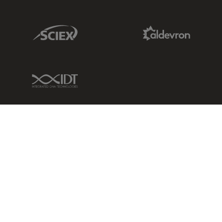
Sciex Link
Aldevron Link
IDT Link