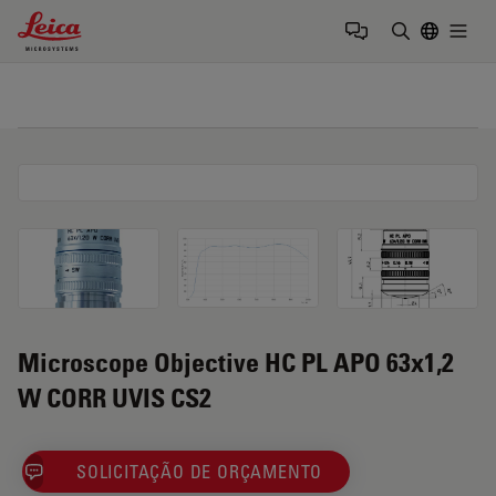
Leica Microsystems Logo
Togg
Insira o te
Microscope Objective HC PL APO 63x1,2
W CORR UVIS CS2
SOLICITAÇÃO DE ORÇAMENTO