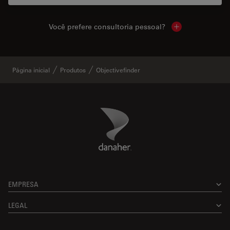
Você prefere consultoria pessoal?
Show local cont
Página inicial
Produtos
Objectivefinder
Danaher Logo
Footer
EMPRESA
LEGAL