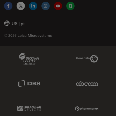
Facebook
X
LinkedIn
Instagram
YouTube
Glassdoor
US
|
pt
© 2026 Leica Microsystems
Beckman Coulter Link
Genedata Link
IDBS Link
Abcam Limited
Molecular Devices Link
Phenomenex L