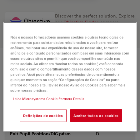
Discover the perfect solution. Explore
our
Objective Finder
, compare
alternatives, and find the best fit for
your needs.
Nós e nossos fornecedores usamos cookies e outras tecnologias de
rastreamento para coletar dados relacionados a você para realizar
análises, melhorar sua experiência de uso de nosso site, fornecer
anúncios e conteúdo personalizados com base em suas interações com
esses e outros sites e permitir que você compartilhe conteúdo nas
Technical Specs
redes sociais. Ao clicar em “Aceitar todos os cookies”, você concorda
com isso e com o compartilhamento desses dados com nossos
parceiros. Você pode alterar suas preferências de consentimento a
qualquer momento na seção “Configurações de Cookies” na parte
Product Number
11506368
inferior do nosso site. Revise nosso Aviso de Cookies para saber mais
sobre nossas práticas.
Leica Microsystems Cookie Partners Details
Correction Ring (CORR)
-
Definições de cookies
Aceitar todos os cookies
Coverglass
With
Exit Pupil Position/DIC prism
D