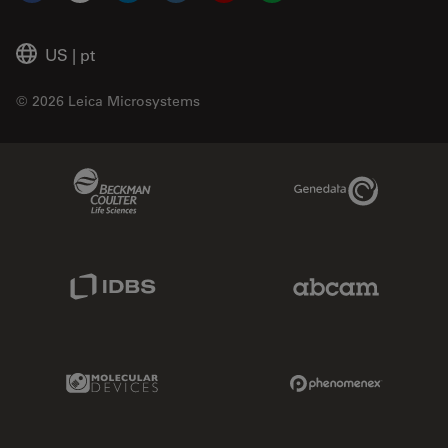
US
|
pt
© 2026 Leica Microsystems
Beckman Coulter Link
Genedata Link
IDBS Link
Abcam Limited
Molecular Devices Link
Phenomenex L