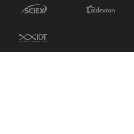
Sciex Link
Aldevron Link
IDT Link