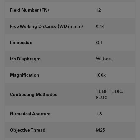
Field Number (FN)
12
Free Working Distance (WD in mm)
0.14
Immersion
Oil
Iris Diaphragm
Without
Magnification
100⨉
TL-BF, TL-DIC,
Contrasting Methodes
FLUO
Numerical Aperture
1.3
Objective Thread
M25