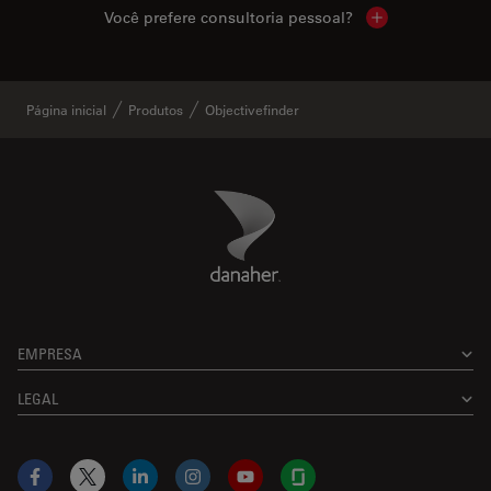
Você prefere consultoria pessoal?
Show local cont
Página inicial
Produtos
Objectivefinder
Danaher Logo
Footer
EMPRESA
LEGAL
Facebook
X
LinkedIn
Instagram
YouTube
Glassdoor