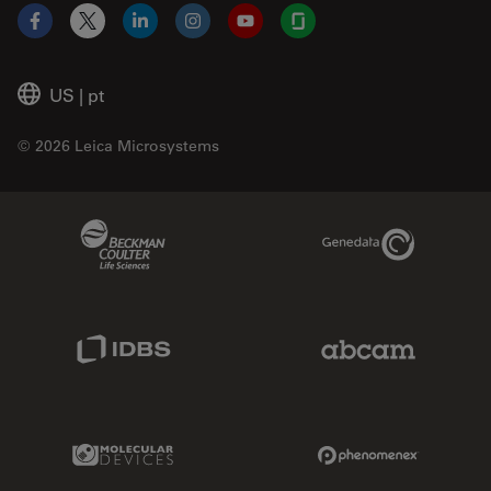
Facebook
X
LinkedIn
Instagram
YouTube
Glassdoor
US
|
pt
© 2026 Leica Microsystems
Beckman Coulter Link
Genedata Link
IDBS Link
Abcam Limited
Molecular Devices Link
Phenomenex L