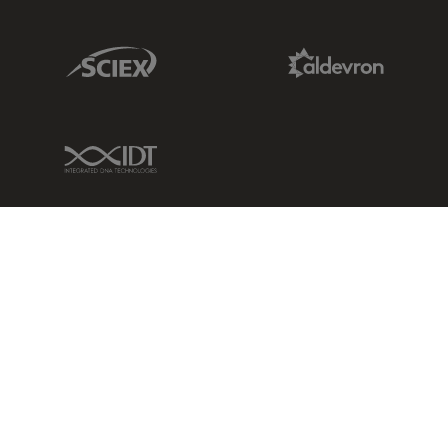
Sciex Link
Aldevron Link
IDT Link