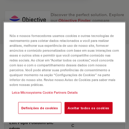
Discover the perfect solution. Explore
our
Objective Finder
, compare
alternatives, and find the best fit for
your needs.
Nós e nossos fornecedores usamos cookies e outras tecnologias de
rastreamento para coletar dados relacionados a você para realizar
análises, melhorar sua experiência de uso de nosso site, fornecer
anúncios e conteúdo personalizados com base em suas interações com
esses e outros sites e permitir que você compartilhe conteúdo nas
Technical Specs
redes sociais. Ao clicar em “Aceitar todos os cookies”, você concorda
com isso e com o compartilhamento desses dados com nossos
parceiros. Você pode alterar suas preferências de consentimento a
qualquer momento na seção “Configurações de Cookies” na parte
Product Number
11506371
inferior do nosso site. Revise nosso Aviso de Cookies para saber mais
sobre nossas práticas.
Leica Microsystems Cookie Partners Details
Correction Ring (CORR)
-
Coverglass
With
Definições de cookies
Aceitar todos os cookies
Exit Pupil Position/DIC
C
prism