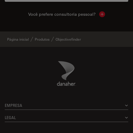
Você prefere consultoria pessoal?
Show local cont
Página inicial
Produtos
Objectivefinder
Danaher Logo
Footer
EMPRESA
LEGAL