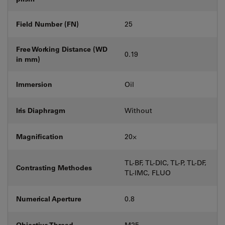
Field Number (FN)
25
Free Working Distance (WD
0.19
in mm)
Immersion
Oil
Iris Diaphragm
Without
Magnification
20⨉
TL-BF, TL-DIC, TL-P, TL-DF,
Contrasting Methodes
TL-IMC, FLUO
Numerical Aperture
0.8
Objective Thread
M25