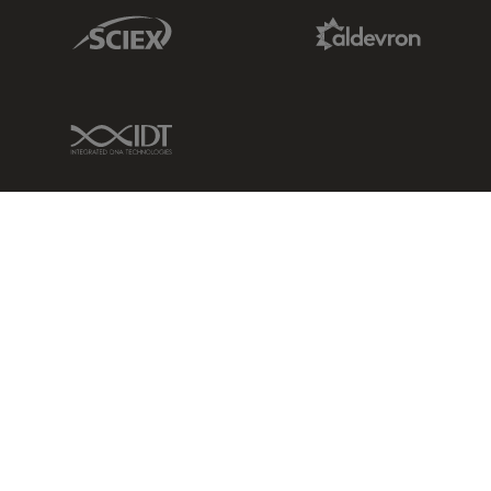
Sciex Link
Aldevron Link
IDT Link