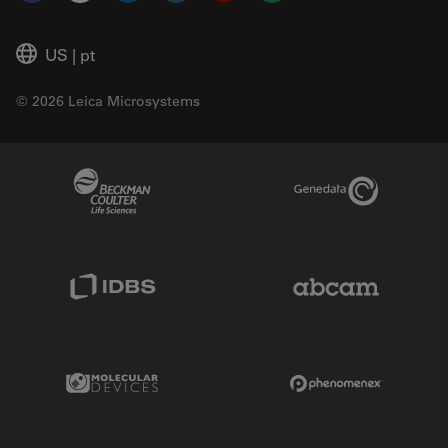
US
|
pt
© 2026 Leica Microsystems
Beckman Coulter Link
Genedata Link
IDBS Link
Abcam Limited
Molecular Devices Link
Phenomenex L