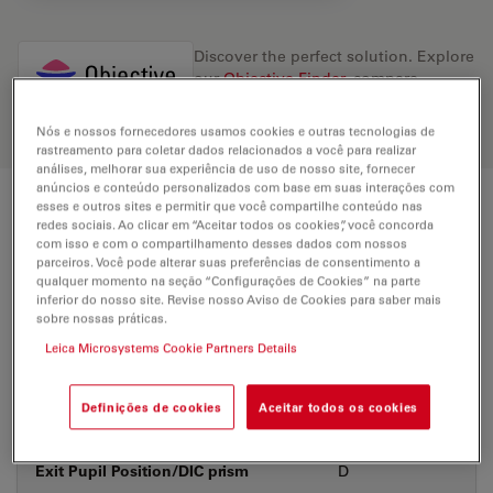
Discover the perfect solution. Explore
our
Objective Finder
, compare
alternatives, and find the best fit for
your needs.
Nós e nossos fornecedores usamos cookies e outras tecnologias de
rastreamento para coletar dados relacionados a você para realizar
análises, melhorar sua experiência de uso de nosso site, fornecer
anúncios e conteúdo personalizados com base em suas interações com
esses e outros sites e permitir que você compartilhe conteúdo nas
Technical Specs
redes sociais. Ao clicar em “Aceitar todos os cookies”, você concorda
com isso e com o compartilhamento desses dados com nossos
parceiros. Você pode alterar suas preferências de consentimento a
qualquer momento na seção “Configurações de Cookies” na parte
Product Number
11506372
inferior do nosso site. Revise nosso Aviso de Cookies para saber mais
sobre nossas práticas.
Leica Microsystems Cookie Partners Details
Correction Ring (CORR)
-
Definições de cookies
Aceitar todos os cookies
Coverglass
With
Exit Pupil Position/DIC prism
D