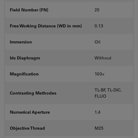
Field Number (FN)
25
Free Working Distance (WD in mm)
0.13
Immersion
Oil
Iris Diaphragm
Without
Magnification
100⨉
TL-BF, TL-DIC,
Contrasting Methodes
FLUO
Numerical Aperture
1.4
Objective Thread
M25