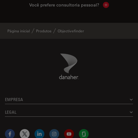
Você prefere consultoria pessoal?
Show local cont
Página inicial
Produtos
Objectivefinder
Danaher Logo
Footer
EMPRESA
LEGAL
Facebook
X
LinkedIn
Instagram
YouTube
Glassdoor