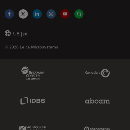
Facebook
X
LinkedIn
Instagram
YouTube
Glassdoor
US
|
pt
© 2026 Leica Microsystems
Beckman Coulter Link
Genedata Link
IDBS Link
Abcam Limited
Molecular Devices Link
Phenomenex L