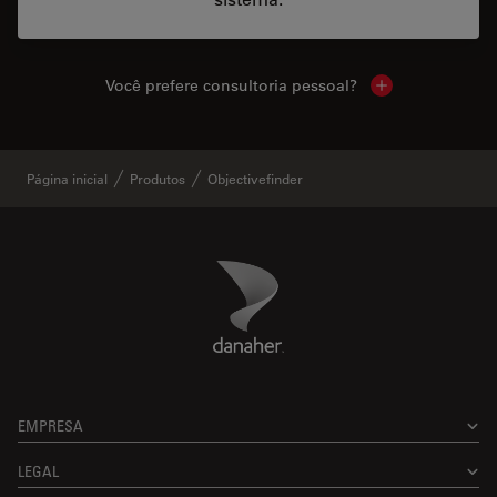
Você prefere consultoria pessoal?
Show local cont
Página inicial
Produtos
Objectivefinder
Danaher Logo
Footer
EMPRESA
LEGAL