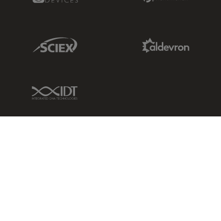
Sciex Link
Aldevron Link
IDT Link