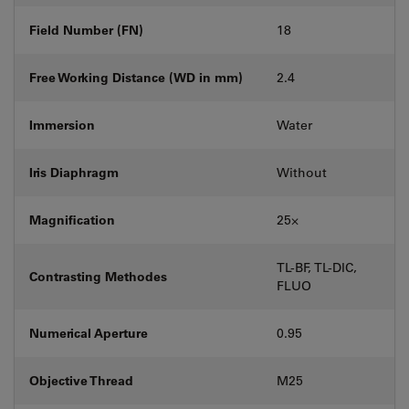
Field Number (FN)
18
Free Working Distance (WD in mm)
2.4
Immersion
Water
Iris Diaphragm
Without
Magnification
25⨉
TL-BF, TL-DIC,
Contrasting Methodes
FLUO
Numerical Aperture
0.95
Objective Thread
M25