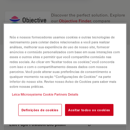
Discover the perfect solution. Explore
our
Objective Finder
, compare
alternatives, and find the best fit for
your needs.
Nós e nossos fornecedores usamos cookies e outras tecnologias de
rastreamento para coletar dados relacionados a você para realizar
análises, melhorar sua experiência de uso de nosso site, fornecer
anúncios e conteúdo personalizados com base em suas interações com
Technical Specs
esses e outros sites e permitir que você compartilhe conteúdo nas
redes sociais. Ao clicar em “Aceitar todos os cookies”, você concorda
com isso e com o compartilhamento desses dados com nossos
parceiros. Você pode alterar suas preferências de consentimento a
qualquer momento na seção “Configurações de Cookies” na parte
Product Number
11506375
inferior do nosso site. Revise nosso Aviso de Cookies para saber mais
sobre nossas práticas.
Correction Ring (CORR)
-
Leica Microsystems Cookie Partners Details
Coverglass
With
Definições de cookies
Aceitar todos os cookies
Exit Pupil Position/DIC prism
D